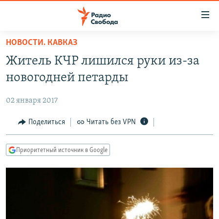
Ссылки
для
упрощенного
НОВОСТИ. КАВКАЗ
ПРОГРАММЫ
доступа
Житель КЧР лишился руки из-за
ПОДКАСТЫ
Вернуться
новогодней петарды
к
АВТОРСКИЕ ПРОЕКТЫ
основному
02 января 2017
ЦИТАТЫ СВОБОДЫ
содержанию
Вернутся
МНЕНИЯ
Поделиться
Читать без VPN
к
КУЛЬТУРА
главной
Приоритетный источник в Google
навигации
IDEL.РЕАЛИИ
Вернутся
КАВКАЗ.РЕАЛИИ
к
СЕВЕР.РЕАЛИИ
поиску
СИБИРЬ.РЕАЛИИ