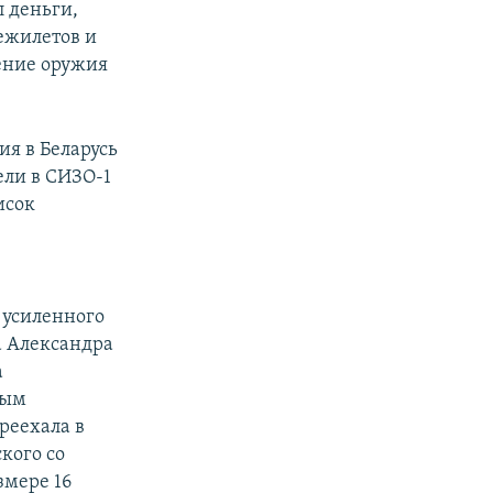
л деньги,
нежилетов и
тение оружия
ия в Беларусь
ели в СИЗО-1
исок
 усиленного
 Александра
а
ным
реехала в
кого со
змере 16