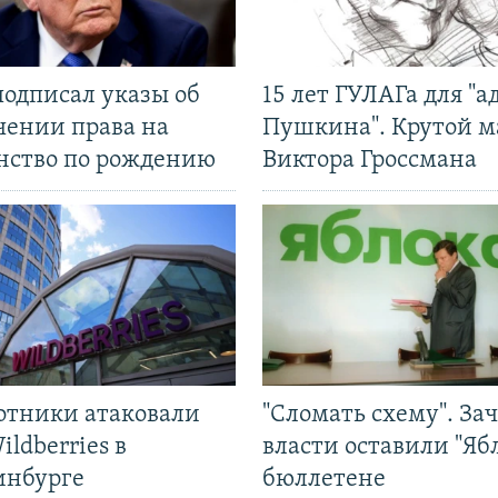
подписал указы об
15 лет ГУЛАГа для "а
чении права на
Пушкина". Крутой 
нство по рождению
Виктора Гроссмана
отники атаковали
"Сломать схему". За
ildberries в
власти оставили "Ябл
инбурге
бюллетене