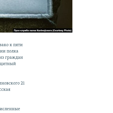
вако к пяти
нии полка
 из граждан
щитный
иновского 21
сская
численные