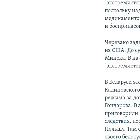
"экстремистск
поскольку над
медикаментов
и боеприпасо
Черевако заде
из США. До су
Минска. В на
"экстремистов
В Беларуси эт
Калиновского
режима за до
Гончарова. В 
приговорили 
следствия, п
Польшу. Там 
своего белору