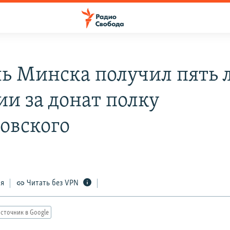
ь Минска получил пять 
ии за донат полку
овского
ся
Читать без VPN
сточник в Google