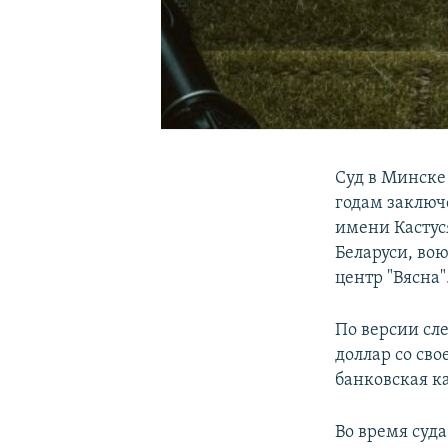
Суд в Минске
годам заключ
имени Кастус
Беларуси, во
центр "Вясна"
По версии сле
доллар со сво
банковская к
Во время суд