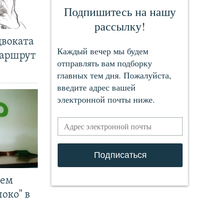
двоката
маршрут
чем
око" в