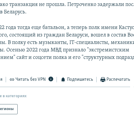
нако транзакция не прошла. Петроченко задержали пос
в Беларусь.
22 года тогда еще батальон, а теперь полк имени Касту
го, состоящий из граждан Беларуси, вошел в состав 
ы. В полку есть музыканты, IT-специалисты, механик
ы. Осенью 2022 года МВД признало "экстремистским
ием" сайт и соцсети полка и его "структурных подраз
ся
Читать без VPN
Подпишитесь
Распечатать
е в категориях
егионы