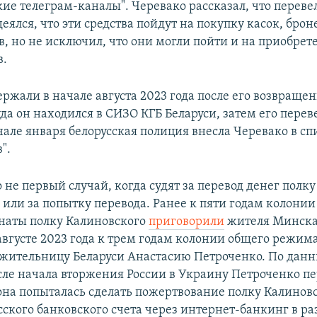
ие телеграм-каналы". Черевако рассказал, что переве
еялся, что эти средства пойдут на покупку касок, бро
, но не исключил, что они могли пойти и на приобре
в.
ржали в начале августа 2023 года после его возвращен
да он находился в СИЗО КГБ Беларуси, затем его перев
чале января белорусская полиция внесла Черевако в сп
".
о не первый случай, когда судят за перевод денег полку
 или за попытку перевода. Ранее к пяти годам колонии
наты полку Калиновского
приговорили
жителя Минска
августе 2023 года к трем годам колонии общего режим
жительницу Беларуси Анастасию Петроченко. По дан
осле начала вторжения России в Украину Петроченко пе
она попыталась сделать пожертвование полку Калиновс
сского банковского счета через интернет-банкинг в ра