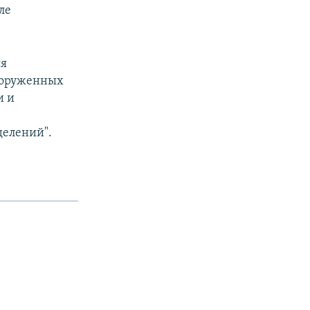
ле
ся
Вооруженных
и и
делений".