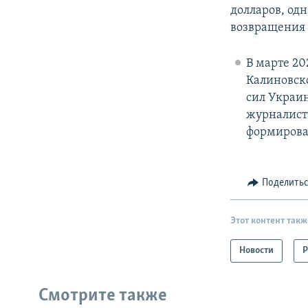
долларов, од
возвращения 
В марте 20
Калиновско
сил Украин
журналист
формирован
Поделить
Этот контент такж
Новости
Р
Смотрите также