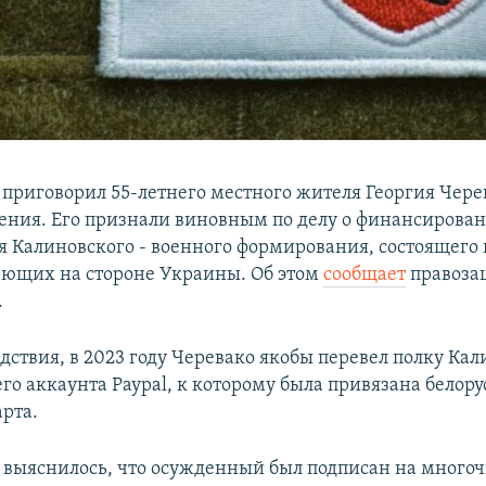
 приговорил 55-летнего местного жителя Георгия Чере
ения. Его признали виновным по делу о финансирова
я Калиновского - военного формирования, состоящего
юющих на стороне Украины. Об этом
сообщает
правоза
.
дствия, в 2023 году Черевако якобы перевел полку Кал
его аккаунта Paypal, к которому была привязана белору
арта.
а выяснилось, что осужденный был подписан на много