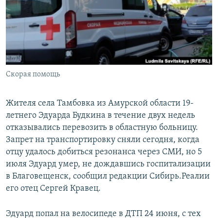
РАСПИСАНИЕ ВЕЩАНИЯ
ПОДПИШИТЕСЬ НА РАССЫЛКУ
СОЦИАЛЬНЫЕ СЕТИ
Скорая помощь
Жителя села Тамбовка из Амурской области 19-
летнего Эдуарда Будкина в течение двух недель
Все сайты РСЕ/РС
отказывались перевозить в областную больницу.
Запрет на транспортировку сняли сегодня, когда
отцу удалось добиться резонанса через СМИ, но 5
июля Эдуард умер, не дождавшись госпитализации
в Благовещенск, сообщил редакции Сибирь.Реалии
его отец Сергей Кравец.
Эдуард попал на велосипеде в ДТП 24 июня, с тех