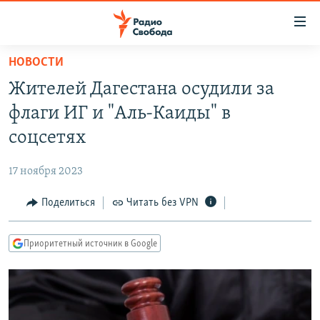
Ссылки
для
упрощенного
НОВОСТИ
ПРОГРАММЫ
доступа
Жителей Дагестана осудили за
ПОДКАСТЫ
Вернуться
флаги ИГ и "Аль-Каиды" в
к
АВТОРСКИЕ ПРОЕКТЫ
соцсетях
основному
ЦИТАТЫ СВОБОДЫ
содержанию
17 ноября 2023
Вернутся
МНЕНИЯ
к
Поделиться
Читать без VPN
КУЛЬТУРА
главной
навигации
IDEL.РЕАЛИИ
Приоритетный источник в Google
Вернутся
КАВКАЗ.РЕАЛИИ
к
СЕВЕР.РЕАЛИИ
поиску
СИБИРЬ.РЕАЛИИ