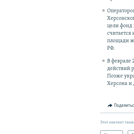
Операторо
Херсонской
цели фонд 
считается 
площади ж
РФ.
В феврале 
действий р
Позже укр
Херсона и
Поделить
Этот контент такж