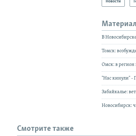
Новости
Г
Материал
В Новосибирске
Томск: возбужд
Омск: в регион
"Нас кинули" -
Забайкалье: ве
Новосибирск: 
Смотрите также