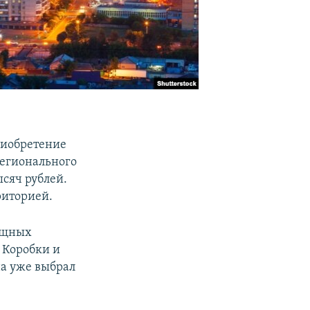
риобретение
регионального
ысяч рублей.
риторией.
лищных
 Коробки и
на уже выбрал