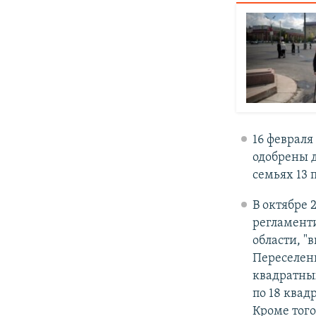
16 февраля
одобрены д
семьях 13 
В октябре 
регламент
области, 
Переселен
квадратных
по 18 квад
Кроме того