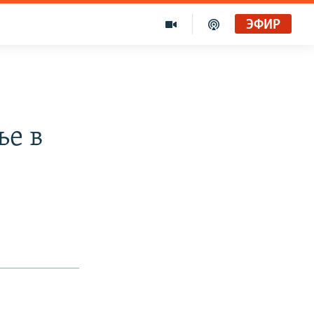
ЭФИР
ье в