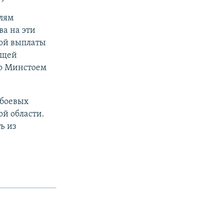
лям
а на эти
ной выплаты
бщей
го Минстоем
 боевых
ой области.
ь из