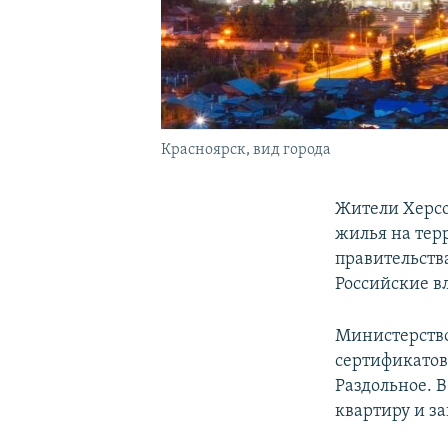
Красноярск, вид города
Жители Херсо
жилья на тер
правительств
Российские в
Министерство
сертификатов
Раздольное. 
квартиру и з