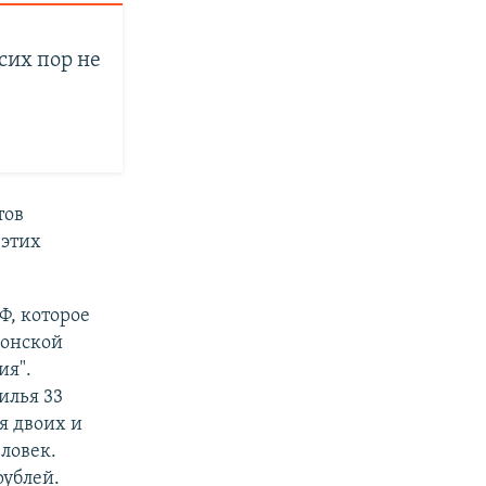
сих пор не
тов
 этих
Ф, которое
сонской
ия".
илья 33
я двоих и
еловек.
рублей.