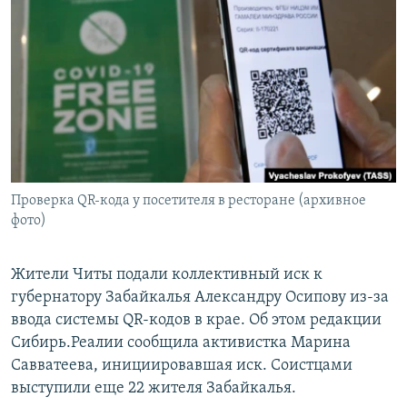
РАСПИСАНИЕ ВЕЩАНИЯ
ПОДПИШИТЕСЬ НА РАССЫЛКУ
СОЦИАЛЬНЫЕ СЕТИ
Проверка QR-кода у посетителя в ресторане (архивное
Все сайты РСЕ/РС
фото)
Жители Читы подали коллективный иск к
губернатору Забайкалья Александру Осипову из-за
ввода системы QR-кодов в крае. Об этом редакции
Сибирь.Реалии сообщила активистка Марина
Савватеева, инициировавшая иск. Соистцами
выступили еще 22 жителя Забайкалья.