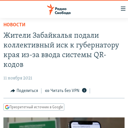
Ссылки
для
упрощенного
НОВОСТИ
ПРОГРАММЫ
доступа
Жители Забайкалья подали
ПОДКАСТЫ
Вернуться
коллективный иск к губернатору
к
АВТОРСКИЕ ПРОЕКТЫ
края из-за ввода системы QR-
основному
ЦИТАТЫ СВОБОДЫ
содержанию
кодов
Вернутся
МНЕНИЯ
к
11 ноября 2021
КУЛЬТУРА
главной
Поделиться
Читать без VPN
навигации
IDEL.РЕАЛИИ
Вернутся
КАВКАЗ.РЕАЛИИ
к
Приоритетный источник в Google
СЕВЕР.РЕАЛИИ
поиску
СИБИРЬ.РЕАЛИИ