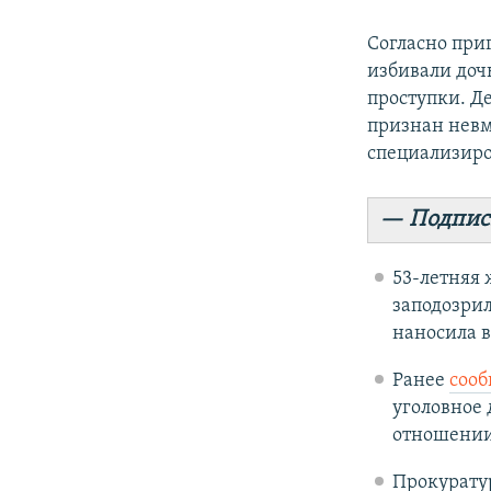
Согласно приг
избивали доч
проступки. Д
признан невм
специализиро
— Подпис
53-летняя
заподозрил
наносила в
Ранее
сооб
уголовное 
отношении
Прокурату