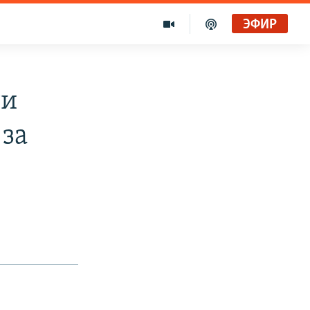
ЭФИР
ти
 за