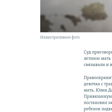
Иллюстративное фото
Суд приговор
летнюю мать 
связывали и 
Правоохранит
девочка с тра
мать, Юлия Д
Привязанную д
постановил з
ребенок подв