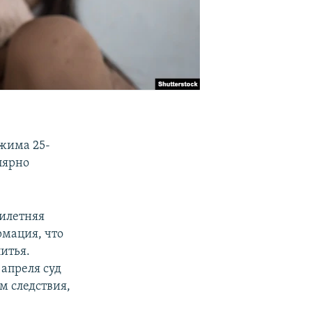
ежима 25-
лярно
милетняя
рмация, что
итья.
 апреля суд
м следствия,