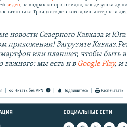
ией
видео
, на кадрах которого видно, как девушка душ
воспитанника Троицкого детского дома-интерната для
ые новости Северного Кавказа и Юга 
ом приложении! Загрузите Кавказ.Ре
смартфон или планшет, чтобы быть в
о важного: мы есть и в
Google Play
, и 
ся
Читать без VPN
Подпишитесь
Распечатать
АЦИЯ
СОЦИАЛЬНЫЕ СЕТИ
ь