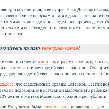
овору, и осужденная, и ее супруг Иван Довгаль систе
ь и связывали ее по рукам и ногам даже за незначите
ело отчима было выделено в отдельное производство. О
еняемым и освобожден от наказания с назначением 
ванного типа.
ывайтесь на наш
телеграм-канал
!
 жительница Чечни
взята
под стражу после того, как сл
и ее в истязании двух детей своего пасынка. Она приз
ред здоровью детей своего пасынка из-за неприязни к
щалось
, что следственные органы Северной Осетии во
дело по подозрению в истязании малолетнего ребенка 
 29-летнего жителя Моздокского района республики.
рой Ингушетии была
организована
проверка в связи с