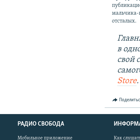
публикац
мальчика-
отсталых.
Главн
в одн
свой 
самог
Store
.
Поделить
РАДИО СВОБОДА
ИНФОРМ
Мобильное приложение
Как слушат