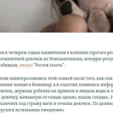
ил к четырем годам заключения в колонии строгого р
семилетней девочки из Новошахтинска, которую регу
избивали,
пишет
"Ростов газета".
ели заинтересовались этой семьей после того, как се
вмами попала в больницу, а в соцсетях появилась инфо
овгаль, держала ребенка на привязи и лишала воды и п
евочку, жевавшую от голода одеяло, нашла соседка. 3
аключить под стражу мать и отчима девочки. По данны
ергался истязаниям ежедневно.