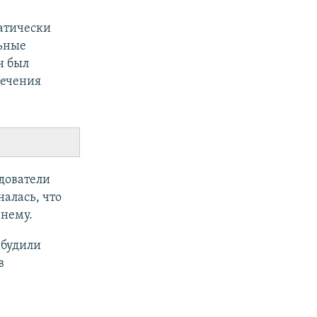
матически
льные
н был
лечения
едователи
налась, что
 нему.
збудили
в