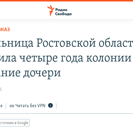
ВКАЗ
ьница Ростовской облас
ила четыре года колонии
ание дочери
1
ся
Читать без VPN
сточник в Google