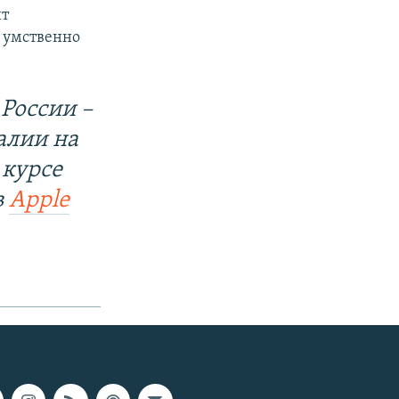
ит
 умственно
России –
алии на
 курсе
в
Apple