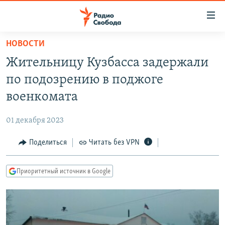
Ссылки
для
упрощенного
НОВОСТИ
ПРОГРАММЫ
доступа
Жительницу Кузбасса задержали
ПОДКАСТЫ
Вернуться
по подозрению в поджоге
к
АВТОРСКИЕ ПРОЕКТЫ
военкомата
основному
ЦИТАТЫ СВОБОДЫ
содержанию
01 декабря 2023
Вернутся
МНЕНИЯ
к
Поделиться
Читать без VPN
КУЛЬТУРА
главной
навигации
IDEL.РЕАЛИИ
Приоритетный источник в Google
Вернутся
КАВКАЗ.РЕАЛИИ
к
СЕВЕР.РЕАЛИИ
поиску
СИБИРЬ.РЕАЛИИ