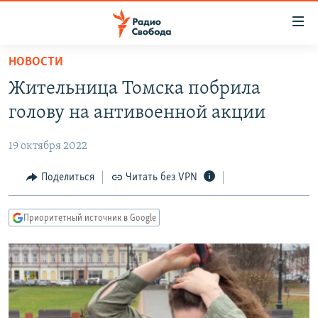
Ссылки
для
упрощенного
НОВОСТИ
ПРОГРАММЫ
доступа
Жительница Томска побрила
ПОДКАСТЫ
Вернуться
голову на антивоенной акции
к
АВТОРСКИЕ ПРОЕКТЫ
основному
19 октября 2022
ЦИТАТЫ СВОБОДЫ
содержанию
Вернутся
МНЕНИЯ
Поделиться
Читать без VPN
к
КУЛЬТУРА
главной
Приоритетный источник в Google
навигации
IDEL.РЕАЛИИ
Вернутся
КАВКАЗ.РЕАЛИИ
к
СЕВЕР.РЕАЛИИ
поиску
СИБИРЬ.РЕАЛИИ