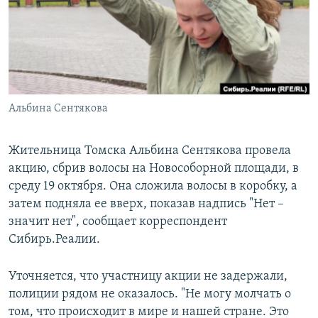
РАСПИСАНИЕ ВЕЩАНИЯ
ПОДПИШИТЕСЬ НА РАССЫЛКУ
СОЦИАЛЬНЫЕ СЕТИ
Альбина Сентякова
Жительница Томска Альбина Сентякова провела
акцию, сбрив волосы на Новособорной площади, в
Все сайты РСЕ/РС
среду 19 октября. Она сложила волосы в коробку, а
затем подняла ее вверх, показав надпись "Нет –
значит нет", сообщает корреспондент
Сибирь.Реалии.
Уточняется, что участницу акции не задержали,
полиции рядом не оказалось. "Не могу молчать о
том, что происходит в мире и нашей стране. Это