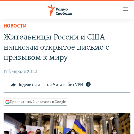
Ссылки
для
упрощенного
НОВОСТИ
ПРОГРАММЫ
доступа
Жительницы России и США
ПОДКАСТЫ
Вернуться
написали открытое письмо с
к
АВТОРСКИЕ ПРОЕКТЫ
призывом к миру
основному
ЦИТАТЫ СВОБОДЫ
содержанию
17 февраля 2022
Вернутся
МНЕНИЯ
к
Поделиться
Читать без VPN
КУЛЬТУРА
главной
навигации
IDEL.РЕАЛИИ
Приоритетный источник в Google
Вернутся
КАВКАЗ.РЕАЛИИ
к
СЕВЕР.РЕАЛИИ
поиску
СИБИРЬ.РЕАЛИИ