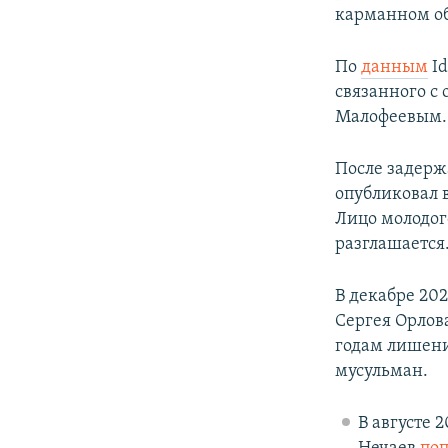
карманном об
По
данным
Id
связанного с
Малофеевым.
После задерж
опубликовал 
Лицо молодого
разглашается
В декабре 202
Сергея Орлов
годам лишени
мусульман.
В августе 