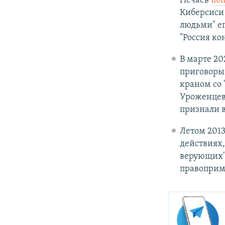
Нечаев
по
Киберсиси 
людьми" ег
"Россия ко
В марте 2
приговоры
краном со 
Уроженцев
признали 
Летом 2013
действиях,
верующих"
правоприм