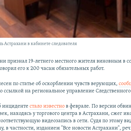
 Астрахани в кабинете следователя
ани признал 19-летнего местного жителя виновным в 
оворил его к 200 часам обязательных работ.
есен по статье об оскорблении чувств верующих,
сооб
со ссылкой на региональное управление Следственного
б инциденте
стало известно
в феврале. По версии обви
ек, находясь у торгового центра в Астрахани, сжег ик
соответствующую видеозапись в сети. Судя по этому ви
 в частности, изданием "Все новости Астрахани", реч