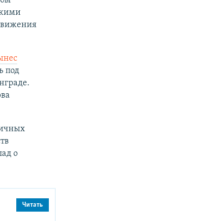
мбы
скими
 движения
ынес
ь под
нграде.
ова
личных
тв
ад о
Читать