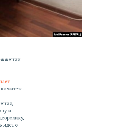
сожжении
щает
 комитета.
нения,
ону и
деоролику,
ь идет о