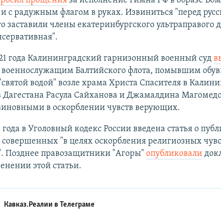
просил прощения
за исполнение гимна РФ в образе Бо
и с радужным флагом в руках. Извиниться "перед рус
о заставили члены екатеринбургского ультраправого
нсервативная".
021 года Калининградский гарнизонный военный суд
в
 военнослужащим Балтийского флота, помывшим обув
"святой водой" возле храма Христа Спасителя в Калини
 Дагестана Расула Сайханова и Джамалдина Магомед
виновными в оскорблении чувств верующих.
 года в Уголовный кодекс России введена статья о пуб
 совершенных "в целях оскорбления религиозных чувс
. Позднее правозащитники "Агоры"
опубликовали
докл
енении этой статьи.
Кавказ.Реалии в
Телеграме