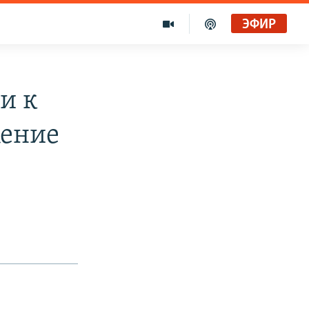
ЭФИР
и к
жение