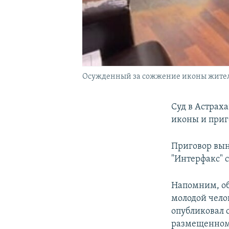
Осужденный за сожжение иконы житель
Суд в Астрах
иконы и приг
Приговор вын
"Интерфакс" 
Напомним, о
молодой челов
опубликовал 
размещенному,