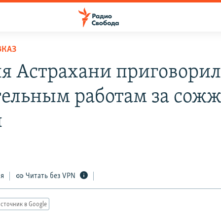
ВКАЗ
я Астрахани приговорил
тельным работам за сож
ы
ся
Читать без VPN
сточник в Google