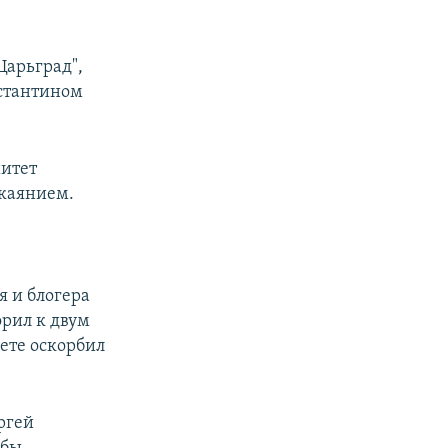
Царьград",
нстантином
митет
скаянием.
я и блогера
орил к двум
ете оскорбил
ргей