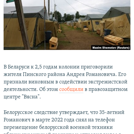
РАСПИСАНИЕ ВЕЩАНИЯ
ПОДПИШИТЕСЬ НА РАССЫЛКУ
СОЦИАЛЬНЫЕ СЕТИ
В Беларуси к 2,5 годам колонии приговорили
Все сайты РСЕ/РС
жителя Пинского района Андрея Романовича. Его
признали виновным в содействии экстремистской
деятельности. Об этом
сообщили
в правозащитном
центре "Вясна".
Белорусское следствие утверждает, что 35-летний
Романович в марте 2022 года снял на телефон
перемещение белорусской военной техники