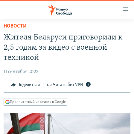
Ссылки
для
упрощенного
НОВОСТИ
ПРОГРАММЫ
доступа
Жителя Беларуси приговорили к
ПОДКАСТЫ
Вернуться
2,5 годам за видео с военной
к
АВТОРСКИЕ ПРОЕКТЫ
техникой
основному
ЦИТАТЫ СВОБОДЫ
содержанию
11 сентября 2023
Вернутся
МНЕНИЯ
к
Поделиться
Читать без VPN
КУЛЬТУРА
главной
навигации
IDEL.РЕАЛИИ
Приоритетный источник в Google
Вернутся
КАВКАЗ.РЕАЛИИ
к
СЕВЕР.РЕАЛИИ
поиску
СИБИРЬ.РЕАЛИИ