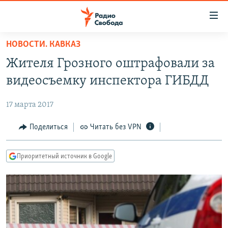
Ссылки
для
упрощенного
НОВОСТИ. КАВКАЗ
ПРОГРАММЫ
доступа
Жителя Грозного оштрафовали за
ПОДКАСТЫ
Вернуться
видеосъемку инспектора ГИБДД
к
АВТОРСКИЕ ПРОЕКТЫ
основному
17 марта 2017
ЦИТАТЫ СВОБОДЫ
содержанию
Вернутся
МНЕНИЯ
Поделиться
Читать без VPN
к
КУЛЬТУРА
главной
Приоритетный источник в Google
навигации
IDEL.РЕАЛИИ
Вернутся
КАВКАЗ.РЕАЛИИ
к
СЕВЕР.РЕАЛИИ
поиску
СИБИРЬ.РЕАЛИИ