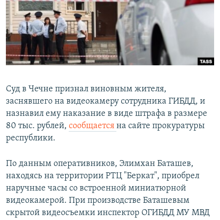
РАСПИСАНИЕ ВЕЩАНИЯ
ПОДПИШИТЕСЬ НА РАССЫЛКУ
СОЦИАЛЬНЫЕ СЕТИ
Суд в Чечне признал виновным жителя,
заснявшего на видеокамеру сотрудника ГИБДД, и
назнавил ему наказание в виде штрафа в размере
Все сайты РСЕ/РС
80 тыс. рублей,
сообщается
на сайте прокуратуры
республики.
По данным оперативников, Элимхан Баташев,
находясь на территории РТЦ "Беркат", приобрел
наручные часы со встроенной миниатюрной
видеокамерой. При производстве Баташевым
скрытой видеосъемки инспектор ОГИБДД МУ МВД