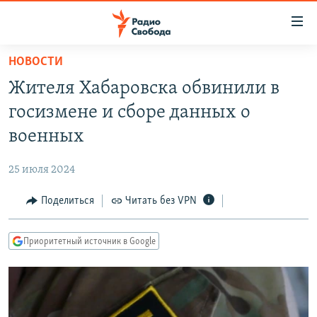
Ссылки
для
упрощенного
НОВОСТИ
ПРОГРАММЫ
доступа
Жителя Хабаровска обвинили в
ПОДКАСТЫ
Вернуться
госизмене и сборе данных о
к
АВТОРСКИЕ ПРОЕКТЫ
военных
основному
ЦИТАТЫ СВОБОДЫ
содержанию
25 июля 2024
Вернутся
МНЕНИЯ
к
Поделиться
Читать без VPN
КУЛЬТУРА
главной
навигации
IDEL.РЕАЛИИ
Приоритетный источник в Google
Вернутся
КАВКАЗ.РЕАЛИИ
к
СЕВЕР.РЕАЛИИ
поиску
СИБИРЬ.РЕАЛИИ