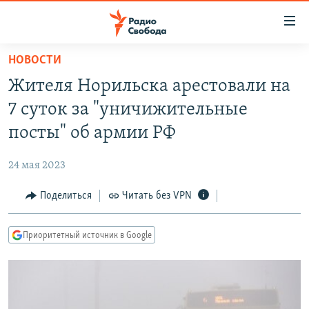
Ссылки
для
упрощенного
НОВОСТИ
ПРОГРАММЫ
доступа
Жителя Норильска арестовали на
ПОДКАСТЫ
Вернуться
7 суток за "уничижительные
к
АВТОРСКИЕ ПРОЕКТЫ
посты" об армии РФ
основному
ЦИТАТЫ СВОБОДЫ
содержанию
24 мая 2023
Вернутся
МНЕНИЯ
к
Поделиться
Читать без VPN
КУЛЬТУРА
главной
навигации
IDEL.РЕАЛИИ
Приоритетный источник в Google
Вернутся
КАВКАЗ.РЕАЛИИ
к
СЕВЕР.РЕАЛИИ
поиску
СИБИРЬ.РЕАЛИИ