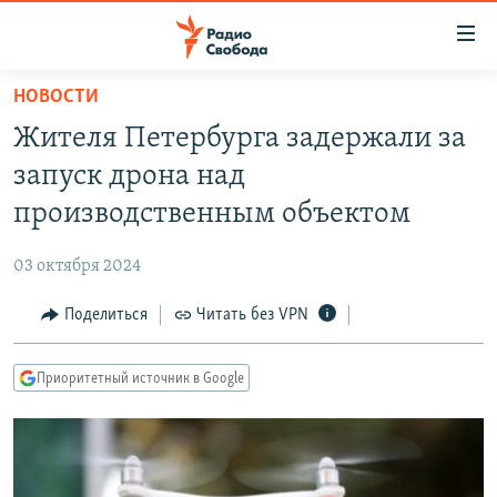
Ссылки
для
упрощенного
НОВОСТИ
ПРОГРАММЫ
доступа
Жителя Петербурга задержали за
ПОДКАСТЫ
Вернуться
запуск дрона над
к
АВТОРСКИЕ ПРОЕКТЫ
производственным объектом
основному
ЦИТАТЫ СВОБОДЫ
содержанию
03 октября 2024
Вернутся
МНЕНИЯ
к
Поделиться
Читать без VPN
КУЛЬТУРА
главной
навигации
IDEL.РЕАЛИИ
Приоритетный источник в Google
Вернутся
КАВКАЗ.РЕАЛИИ
к
СЕВЕР.РЕАЛИИ
поиску
СИБИРЬ.РЕАЛИИ