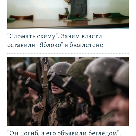
"Сломать схему". Зачем власти
оставили "Яблоко" в бюллетене
"Он погиб, а его объявили беглецом".