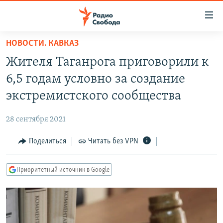
Ссылки
для
упрощенного
НОВОСТИ. КАВКАЗ
ПРОГРАММЫ
доступа
Жителя Таганрога приговорили к
ПОДКАСТЫ
Вернуться
6,5 годам условно за создание
к
АВТОРСКИЕ ПРОЕКТЫ
экстремистского сообщества
основному
ЦИТАТЫ СВОБОДЫ
содержанию
28 сентября 2021
Вернутся
МНЕНИЯ
к
Поделиться
Читать без VPN
КУЛЬТУРА
главной
навигации
IDEL.РЕАЛИИ
Приоритетный источник в Google
Вернутся
КАВКАЗ.РЕАЛИИ
к
СЕВЕР.РЕАЛИИ
поиску
СИБИРЬ.РЕАЛИИ