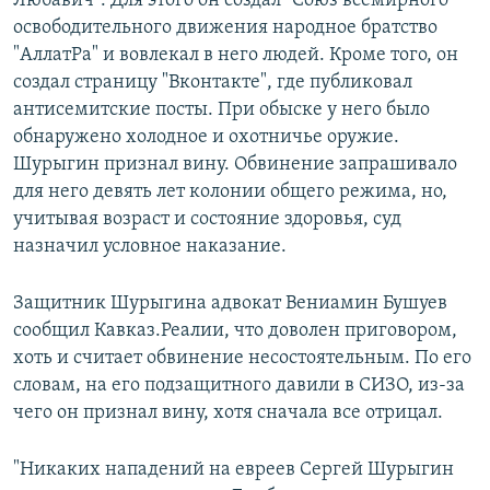
Любавич". Для этого он создал "Союз всемирного
освободительного движения народное братство
"АллатРа" и вовлекал в него людей. Кроме того, он
создал страницу "Вконтакте", где публиковал
антисемитские посты. При обыске у него было
обнаружено холодное и охотничье оружие.
Шурыгин признал вину. Обвинение запрашивало
для него девять лет колонии общего режима, но,
учитывая возраст и состояние здоровья, суд
назначил условное наказание.
Защитник Шурыгина адвокат Вениамин Бушуев
сообщил Кавказ.Реалии, что доволен приговором,
хоть и считает обвинение несостоятельным. По его
словам, на его подзащитного давили в СИЗО, из-за
чего он признал вину, хотя сначала все отрицал.
"Никаких нападений на евреев Сергей Шурыгин