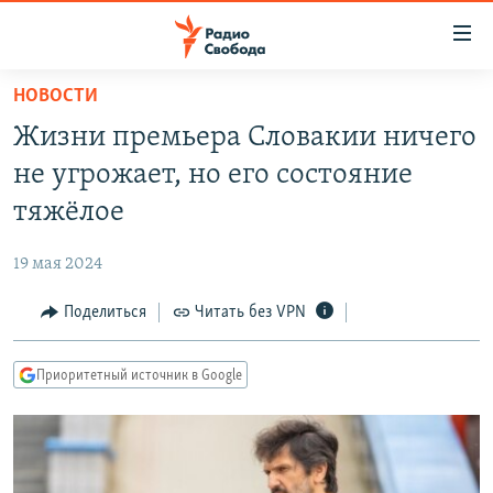
Ссылки
для
упрощенного
НОВОСТИ
ПРОГРАММЫ
доступа
Жизни премьера Словакии ничего
ПОДКАСТЫ
Вернуться
не угрожает, но его состояние
к
АВТОРСКИЕ ПРОЕКТЫ
тяжёлое
основному
ЦИТАТЫ СВОБОДЫ
содержанию
19 мая 2024
Вернутся
МНЕНИЯ
к
Поделиться
Читать без VPN
КУЛЬТУРА
главной
навигации
IDEL.РЕАЛИИ
Приоритетный источник в Google
Вернутся
КАВКАЗ.РЕАЛИИ
к
СЕВЕР.РЕАЛИИ
поиску
СИБИРЬ.РЕАЛИИ