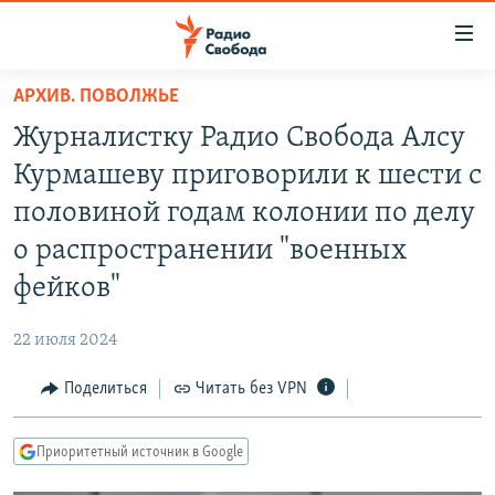
Ссылки
для
упрощенного
АРХИВ. ПОВОЛЖЬЕ
ПРОГРАММЫ
доступа
Журналистку Радио Свобода Алсу
ПОДКАСТЫ
Вернуться
Курмашеву приговорили к шести с
к
АВТОРСКИЕ ПРОЕКТЫ
половиной годам колонии по делу
основному
ЦИТАТЫ СВОБОДЫ
содержанию
о распространении "военных
Вернутся
МНЕНИЯ
фейков"
к
КУЛЬТУРА
главной
22 июля 2024
навигации
IDEL.РЕАЛИИ
Вернутся
Поделиться
Читать без VPN
КАВКАЗ.РЕАЛИИ
к
СЕВЕР.РЕАЛИИ
поиску
Приоритетный источник в Google
СИБИРЬ.РЕАЛИИ