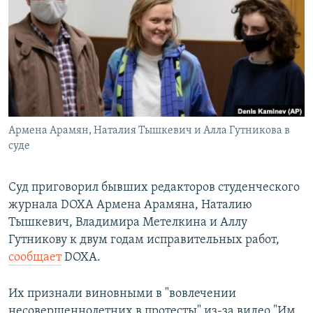
РАСПИСАНИЕ ВЕЩАНИЯ
ПОДПИШИТЕСЬ НА РАССЫЛКУ
СОЦИАЛЬНЫЕ СЕТИ
Армена Арамян, Наталия Тышкевич и Алла Гутникова в
суде
Все сайты РСЕ/РС
Суд приговорил бывших редакторов студенческого
журнала DOXA Армена Арамяна, Наталию
Тышкевич, Владимира Метелкина и Аллу
Гутникову к двум годам исправительных работ,
сообщает
DOXA.
Их признали виновными в "вовлечении
несовершеннолетних в протесты" из-за видео "Им