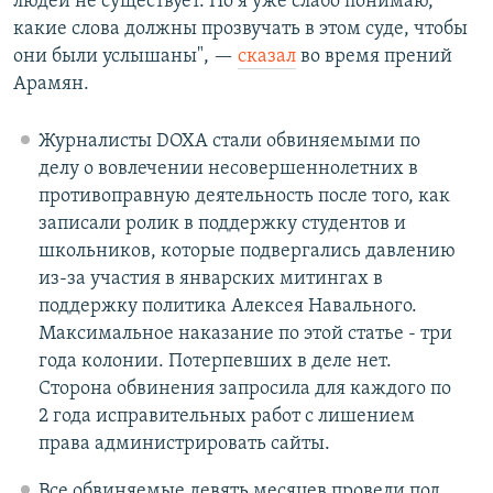
людей не существует. Но я уже слабо понимаю,
какие слова должны прозвучать в этом суде, чтобы
они были услышаны", —
сказал
во время прений
Арамян.
Журналисты DOXA стали обвиняемыми по
делу о вовлечении несовершеннолетних в
противоправную деятельность после того, как
записали ролик в поддержку студентов и
школьников, которые подвергались давлению
из-за участия в январских митингах в
поддержку политика Алексея Навального.
Максимальное наказание по этой статье - три
года колонии. Потерпевших в деле нет.
Сторона обвинения запросила для каждого по
2 года исправительных работ с лишением
права администрировать сайты.
Все обвиняемые девять месяцев провели под