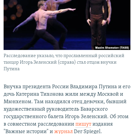
РАСПИСАНИЕ ВЕЩАНИЯ
ПОДПИШИТЕСЬ НА РАССЫЛКУ
СОЦИАЛЬНЫЕ СЕТИ
Расследование указало, что прославленный российский
танцор Игорь Зеленский (справа) стал отцом внучки
Путина
Все сайты РСЕ/РС
Внучка президента России Владимира Путина и его
дочь Катерина Тихонова жили между Москвой и
Мюнхеном. Там находился отец девочки, бывший
художественный руководитель Баварского
государственного балета Игорь Зеленский. Об этом
в совместном расследовании
пишут
издания
"Важные истории" и
журнал
Der Spiegel.