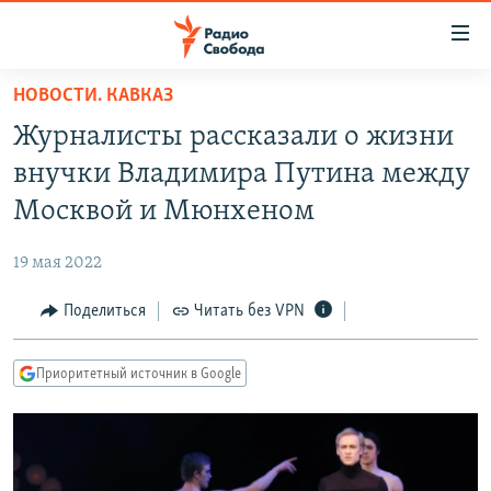
Ссылки
для
упрощенного
НОВОСТИ. КАВКАЗ
ПРОГРАММЫ
доступа
Журналисты рассказали о жизни
ПОДКАСТЫ
Вернуться
внучки Владимира Путина между
к
АВТОРСКИЕ ПРОЕКТЫ
Москвой и Мюнхеном
основному
ЦИТАТЫ СВОБОДЫ
содержанию
19 мая 2022
Вернутся
МНЕНИЯ
к
Поделиться
Читать без VPN
КУЛЬТУРА
главной
навигации
IDEL.РЕАЛИИ
Приоритетный источник в Google
Вернутся
КАВКАЗ.РЕАЛИИ
к
СЕВЕР.РЕАЛИИ
поиску
СИБИРЬ.РЕАЛИИ