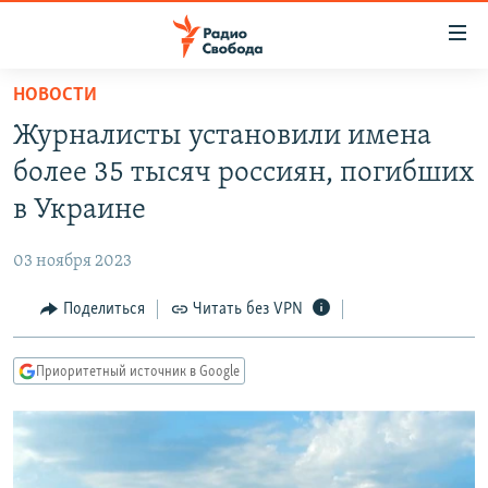
Ссылки
для
упрощенного
НОВОСТИ
ПРОГРАММЫ
доступа
Журналисты установили имена
ПОДКАСТЫ
Вернуться
более 35 тысяч россиян, погибших
к
АВТОРСКИЕ ПРОЕКТЫ
в Украине
основному
ЦИТАТЫ СВОБОДЫ
содержанию
03 ноября 2023
Вернутся
МНЕНИЯ
к
Поделиться
Читать без VPN
КУЛЬТУРА
главной
навигации
IDEL.РЕАЛИИ
Приоритетный источник в Google
Вернутся
КАВКАЗ.РЕАЛИИ
к
СЕВЕР.РЕАЛИИ
поиску
СИБИРЬ.РЕАЛИИ