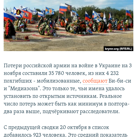
РАСПИСАНИЕ ВЕЩАНИЯ
ПОДПИШИТЕСЬ НА РАССЫЛКУ
СОЦИАЛЬНЫЕ СЕТИ
Потери российской армии на войне в Украине на 3
ноября составили 35 780 человек, из них 4 232
Все сайты РСЕ/РС
похгибших - мобилизованные,
сообщают
Би-би-си
и "Медиазона". Это только те, чьи имена удалось
установить по открытым источникам. Реальное
число потерь может быть как минимум в полтора-
два раза выше, подчёркивают расследователи.
С предыдущей сводки 20 октября в список
добавилось 923 человека. Это средний показатель