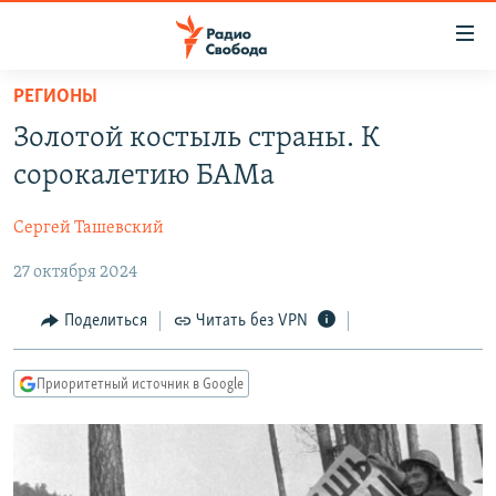
Ссылки
для
упрощенного
РЕГИОНЫ
ПРОГРАММЫ
доступа
Золотой костыль страны. К
ПОДКАСТЫ
Вернуться
сорокалетию БАМа
к
АВТОРСКИЕ ПРОЕКТЫ
основному
Сергей Ташевский
ЦИТАТЫ СВОБОДЫ
содержанию
Вернутся
27 октября 2024
МНЕНИЯ
к
КУЛЬТУРА
Поделиться
Читать без VPN
главной
навигации
IDEL.РЕАЛИИ
Вернутся
Приоритетный источник в Google
КАВКАЗ.РЕАЛИИ
к
СЕВЕР.РЕАЛИИ
поиску
СИБИРЬ.РЕАЛИИ