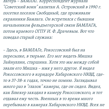
лагерь – БАМЛАГ. Корреспондент журнала
"Советский воин" капитан А. Островский в 1990 г.
посетил поселок Свободный, где проживали
охранники Бамлага. Он встретился с бывшим
начальником фельдъегерской связи БАМЛАГА,
потом краевого ОГПУ И. Ф. Драчевым. Вот что
поведал старый служака:
– Здесь, в БАМЛАГе, Рокоссовский был на
пересылке, в тюрьме. Его мог видеть Мишка
Зайнуллин, старшина. Хотя это мы между собой
звали его Мишка – имя у него другое. Я видел
Рокоссовского в коридоре Хабаровского НКВД, где-
то в 37-38-х годах, точно не помню. Заглядывал
много раз в "глазок" камеры, где он сидел. Видел,
как Блюхер заходил в камеру Рокоссовского, и тот
отдавал ему честь. Военных в то время много
перебывало в камерах Хабаровского НКВД. Всех не