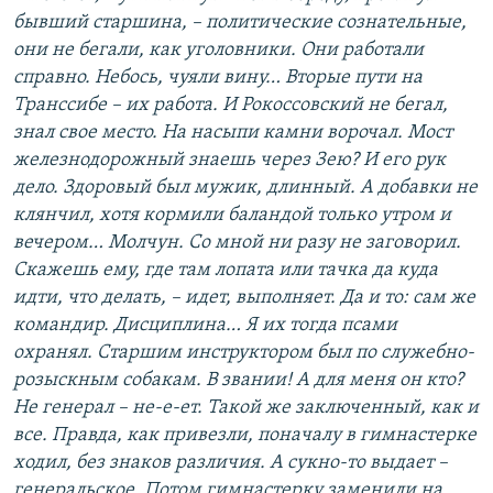
бывший старшина, – политические сознательные,
они не бегали, как уголовники. Они работали
справно. Небось, чуяли вину… Вторые пути на
Транссибе – их работа. И Рокоссовский не бегал,
знал свое место. На насыпи камни ворочал. Мост
железнодорожный знаешь через Зею? И его рук
дело. Здоровый был мужик, длинный. А добавки не
клянчил, хотя кормили баландой только утром и
вечером… Молчун. Со мной ни разу не заговорил.
Скажешь ему, где там лопата или тачка да куда
идти, что делать, – идет, выполняет. Да и то: сам же
командир. Дисциплина… Я их тогда псами
охранял. Старшим инструктором был по служебно-
розыскным собакам. В звании! А для меня он кто?
Не генерал – не-е-ет. Такой же заключенный, как и
все. Правда, как привезли, поначалу в гимнастерке
ходил, без знаков различия. А сукно-то выдает –
генеральское. Потом гимнастерку заменили на