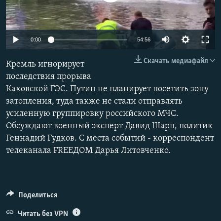
РАСПИСАНИЕ ВЕЩАНИЯ
ПОДПИШИТЕСЬ НА РАССЫЛКУ
Auto
0:00
54:56
СОЦИАЛЬНЫЕ СЕТИ
240p
Скачать медиафайл
Кремль игнорирует
360p
последствия прорыва
Каховской ГЭС. Путин не планирует посетить зону
480p
Auto
240p
360p
480p
затопления, туда также не стали отправлять
720p
усиленную группировку российского МЧС.
720p
1080p
Все сайты РСЕ/РС
1080p
Обсуждают военный эксперт Давид Шарп, политик
Геннадий Гудков. С места событий - корреспондент
телеканала FREEДOM Дарья Литовченко.
Поделиться
Читать без VPN