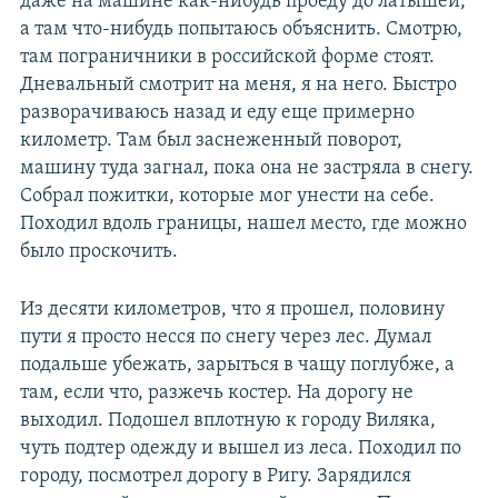
даже на машине как-нибудь проеду до латышей,
а там что-нибудь попытаюсь объяснить. Смотрю,
там пограничники в российской форме стоят.
Дневальный смотрит на меня, я на него. Быстро
разворачиваюсь назад и еду еще примерно
километр. Там был заснеженный поворот,
машину туда загнал, пока она не застряла в снегу.
Собрал пожитки, которые мог унести на себе.
Походил вдоль границы, нашел место, где можно
было проскочить.
Из десяти километров, что я прошел, половину
пути я просто несся по снегу через лес. Думал
подальше убежать, зарыться в чащу поглубже, а
там, если что, разжечь костер. На дорогу не
выходил. Подошел вплотную к городу Виляка,
чуть подтер одежду и вышел из леса. Походил по
городу, посмотрел дорогу в Ригу. Зарядился