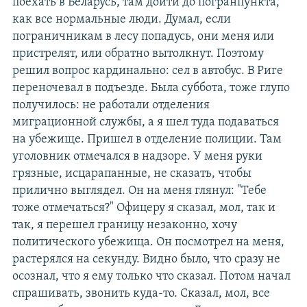
поехать в Беларусь, там дойти до погранпункта,
как все нормальные люди. Думал, если
пограничникам в лесу попадусь, они меня или
пристрелят, или обратно вытолкнут. Поэтому
решил вопрос кардинально: сел в автобус. В Риге
переночевал в подъезде. Была суббота, тоже глупо
получилось: не работали отделения
миграционной службы, а я шел туда подаваться
на убежище. Пришел в отделение полиции. Там
уголовник отмечался в надзоре. У меня руки
грязные, исцарапанные, не сказать, чтобы
прилично выглядел. Он на меня глянул: "Тебе
тоже отмечаться?" Офицеру я сказал, мол, так и
так, я перешел границу незаконно, хочу
политического убежища. Он посмотрел на меня,
растерялся на секунду. Видно было, что сразу не
осознал, что я ему только что сказал. Потом начал
спрашивать, звонить куда-то. Сказал, мол, все