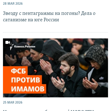
28 МАЯ 2026
РАСПИСАНИЕ ВЕЩАНИЯ
Звезду с пентаграммы на погоны? Дела о
ПОДПИШИТЕСЬ НА РАССЫЛКУ
сатанизме на юге России
СОЦИАЛЬНЫЕ СЕТИ
Все сайты РСЕ/РС
25 МАЯ 2026