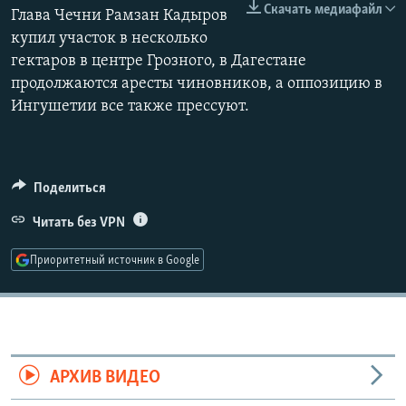
Скачать медиафайл
Глава Чечни Рамзан Кадыров
РАСПИСАНИЕ ВЕЩАНИЯ
купил участок в несколько
ПОДПИШИТЕСЬ НА РАССЫЛКУ
гектаров в центре Грозного, в Дагестане
продолжаются аресты чиновников, а оппозицию в
СОЦИАЛЬНЫЕ СЕТИ
Ингушетии все также прессуют.
Поделиться
Все сайты РСЕ/РС
Читать без VPN
Приоритетный источник в Google
АРХИВ ВИДЕО