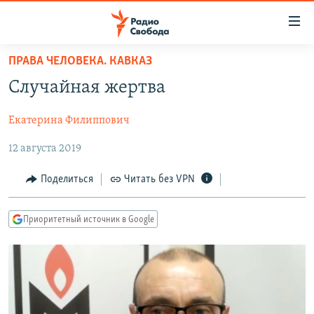
Ссылки
для
упрощенного
ПРАВА ЧЕЛОВЕКА. КАВКАЗ
ПРОГРАММЫ
доступа
Случайная жертва
ПОДКАСТЫ
Вернуться
к
Екатерина Филиппович
АВТОРСКИЕ ПРОЕКТЫ
основному
12 августа 2019
ЦИТАТЫ СВОБОДЫ
содержанию
Вернутся
МНЕНИЯ
Поделиться
Читать без VPN
к
КУЛЬТУРА
главной
Приоритетный источник в Google
навигации
IDEL.РЕАЛИИ
Вернутся
КАВКАЗ.РЕАЛИИ
к
СЕВЕР.РЕАЛИИ
поиску
СИБИРЬ.РЕАЛИИ