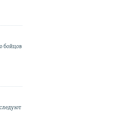
ю бойцов
еследуют