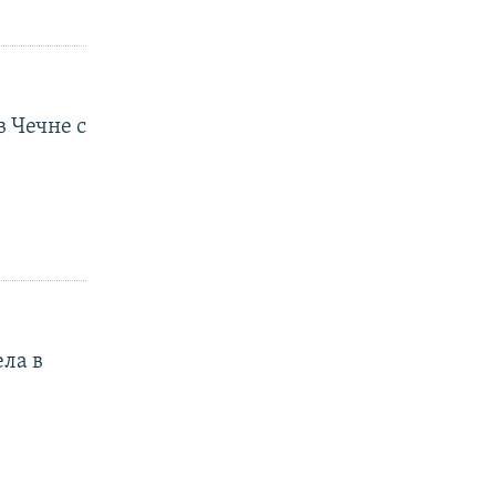
 Чечне с
ела в