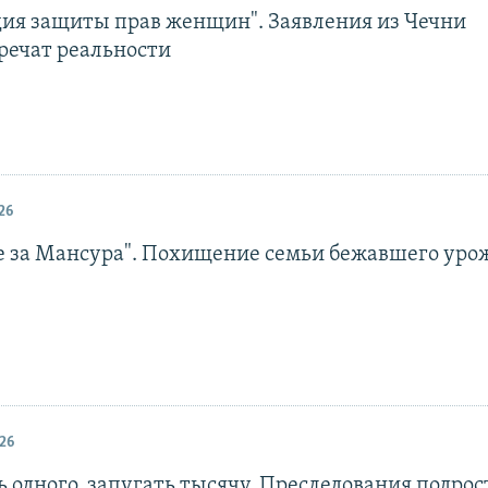
ия защиты прав женщин". Заявления из Чечни
речат реальности
26
бе за Мансура". Похищение семьи бежавшего уро
26
 одного, запугать тысячу. Преследования подрос