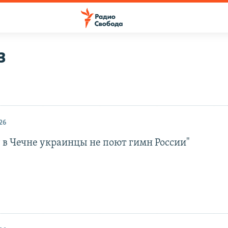
з
26
у в Чечне украинцы не поют гимн России"