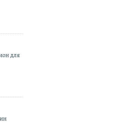
ион для
щин