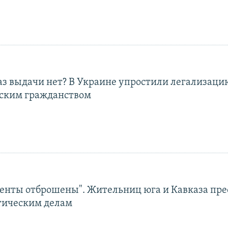
аз выдачи нет? В Украине упростили легализаци
йским гражданством
енты отброшены". Жительниц юга и Кавказа пр
тическим делам