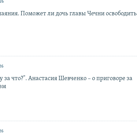
26
чаяния. Поможет ли дочь главы Чечни освободит
26
ну за что?". Анастасия Шевченко – о приговоре за
зм
26