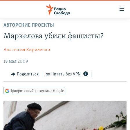
Ссылки
для
упрощенного
АВТОРСКИЕ ПРОЕКТЫ
ПРОГРАММЫ
доступа
Маркелова убили фашисты?
ПОДКАСТЫ
Вернуться
к
Анастасия Кириленко
АВТОРСКИЕ ПРОЕКТЫ
основному
18 мая 2009
ЦИТАТЫ СВОБОДЫ
содержанию
Вернутся
МНЕНИЯ
Поделиться
Читать без VPN
к
КУЛЬТУРА
главной
Приоритетный источник в Google
навигации
IDEL.РЕАЛИИ
Вернутся
КАВКАЗ.РЕАЛИИ
к
СЕВЕР.РЕАЛИИ
поиску
СИБИРЬ.РЕАЛИИ