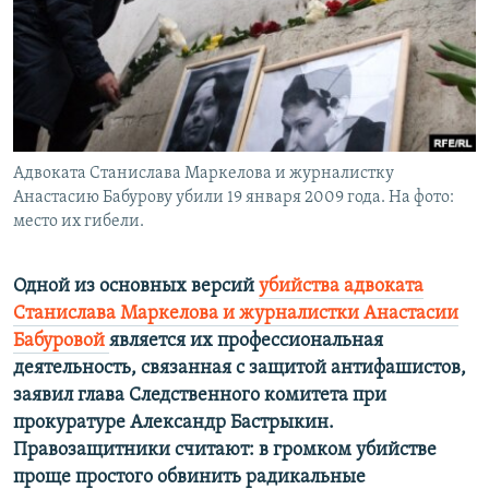
РАСПИСАНИЕ ВЕЩАНИЯ
ПОДПИШИТЕСЬ НА РАССЫЛКУ
СОЦИАЛЬНЫЕ СЕТИ
Адвоката Станислава Маркелова и журналистку
Анастасию Бабурову убили 19 января 2009 года. На фото:
место их гибели.
Все сайты РСЕ/РС
Одной из основных версий
убийства адвоката
Станислава Маркелова и журналистки Анастасии
Бабуровой
является их профессиональная
деятельность, связанная с защитой антифашистов,
заявил глава Следственного комитета при
прокуратуре Александр Бастрыкин.
Правозащитники считают: в громком убийстве
проще простого обвинить радикальные