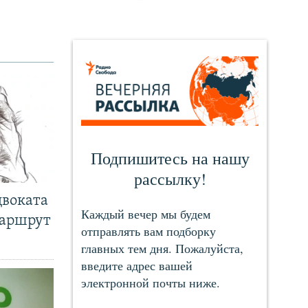
двоката
маршрут