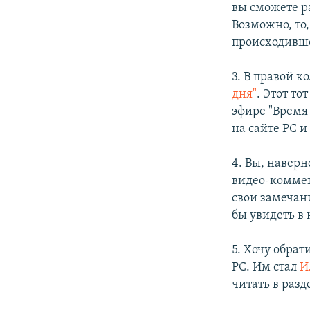
вы сможете р
Возможно, то
происходивш
3. В правой к
дня"
. Этот т
эфире "Время 
на сайте РС и
4. Вы, навер
видео-коммен
свои замечани
бы увидеть в
5. Хочу обра
РС. Им стал
И
читать в разд