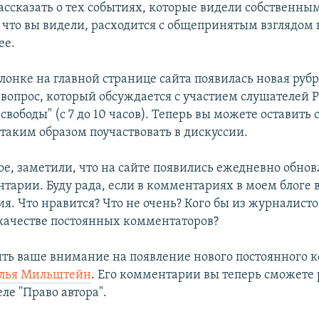
ассказать о тех событиях, которые видели собственны
, что вы видели, расходится с общепринятым взглядом 
ее.
олонке на главной странице сайта появилась новая руб
от вопрос, который обсуждается с участием слушателей 
свободы" (с 7 до 10 часов). Теперь вы можете оставить 
 таким образом поучаствовать в дискуссии.
ное, заметили, что на сайте появились ежедневно обно
тарии. Буду рада, если в комментариях в моем блоге 
я. Что нравится? Что не очень? Кого бы из журналисто
 качестве постоянных комментаторов?
тить ваше внимание на появление нового постоянного 
лья Мильштейн
. Его комментарии вы теперь сможете
еле "Право автора".