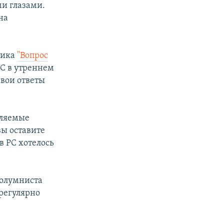
ми глазами.
на
рика
"Вопрос
РС в утреннем
свои ответы
вляемые
вы оставите
в РС хотелось
колумниста
 регулярно