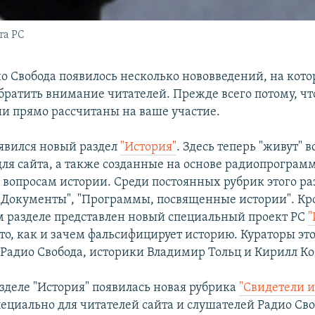
та РС
ио Свобода появилось несколько нововведений, на кот
обратить внимание читателей. Прежде всего потому, ч
и прямо рассчитаны на ваше участие.
оявился новый раздел
"История"
. Здесь теперь "живут" 
ля сайта, а также созданные на основе радиопрограмм
вопросам истории. Среди постоянных рубрик этого ра
 "Документы", "Программы, посвященные истории". Кро
м разделе представлен новый специальный проект РС
"
то, как и зачем фальсифицирует историю. Кураторы это
 Радио Свобода, историки Владимир Тольц и Кирилл К
азделе "История" появилась новая рубрика
"Свидетели 
ециально для читателей сайта и слушателей Радио Сво