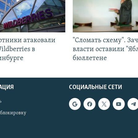
отники атаковали
"Сломать схему". За
ildberries в
власти оставили "Ябл
инбурге
бюллетене
АЦИЯ
СОЦИАЛЬНЫЕ СЕТИ
ь
 блокировку