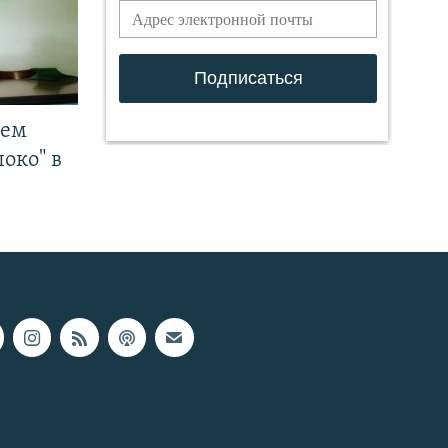
чем
око" в