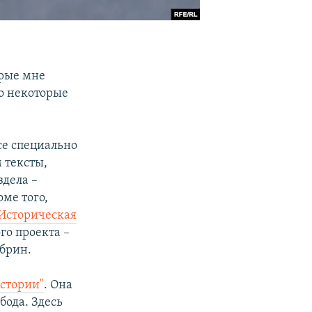
орые мне
то некоторые
все специально
 тексты,
здела –
ме того,
Историческая
го проекта –
обрин.
истории"
. Она
бода. Здесь