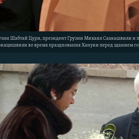
рузии Шабтай Цури, президент Грузии Михаил Саакашвили и
ркацишвили во время празднования Хануки перед зданием гор