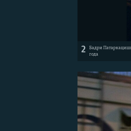
2
Бадри Патаркацишв
года