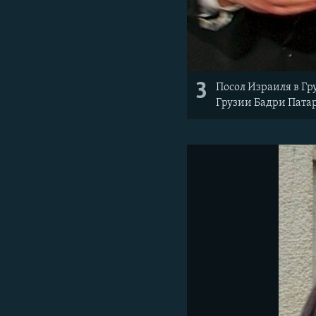
3
Посол Израиля в Г
Грузии Бадри Пата