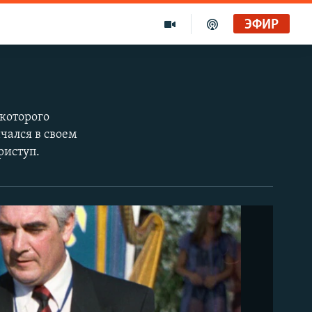
ЭФИР
Голоса и темы XX века на архивных пленках. Время гостей. Владислав Белов, директор Центра германских исследований Института Европы
Радио Свобода
которого
чался в своем
"Убить нормальную экономику – это убить страну"
риступ.
Радио Свобода Live