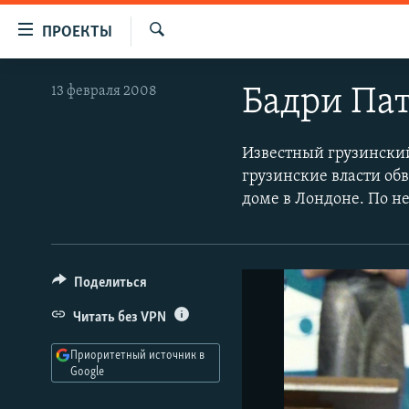
Ссылки
ПРОЕКТЫ
для
Искать
упрощенного
ПРОГРАММЫ
13 февраля 2008
Бадри Па
доступа
ПОДКАСТЫ
Вернуться
АВТОРСКИЕ ПРОЕКТЫ
Известный грузински
к
грузинские власти обв
основному
ЦИТАТЫ СВОБОДЫ
доме в Лондоне. По н
содержанию
МНЕНИЯ
Вернутся
КУЛЬТУРА
к
главной
IDEL.РЕАЛИИ
Поделиться
навигации
КАВКАЗ.РЕАЛИИ
Вернутся
Читать без VPN
к
СЕВЕР.РЕАЛИИ
Приоритетный источник в
поиску
Google
СИБИРЬ.РЕАЛИИ