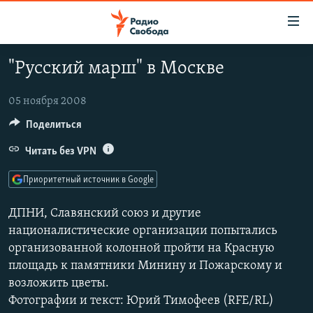
Ссылки
для
упрощенного
"Русский марш" в Москве
ПРОГРАММЫ
доступа
ПОДКАСТЫ
05 ноября 2008
Вернуться
к
АВТОРСКИЕ ПРОЕКТЫ
Поделиться
основному
ЦИТАТЫ СВОБОДЫ
Читать без VPN
содержанию
Вернутся
МНЕНИЯ
Приоритетный источник в Google
к
КУЛЬТУРА
главной
ДПНИ, Славянский союз и другие
навигации
IDEL.РЕАЛИИ
националистические организации попытались
Вернутся
организованной колонной пройти на Красную
КАВКАЗ.РЕАЛИИ
к
площадь к памятники Минину и Пожарскому и
СЕВЕР.РЕАЛИИ
поиску
возложить цветы.
СИБИРЬ.РЕАЛИИ
Фотографии и текст: Юрий Тимофеев (RFE/RL)