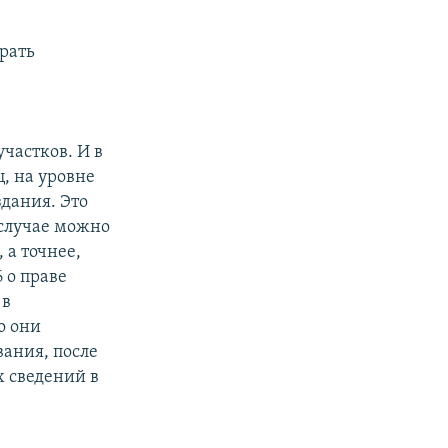
брать
частков. И в
, на уровне
здания. Это
 случае можно
 а точнее,
 о праве
 в
о они
вания, после
х сведений в