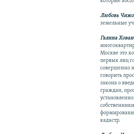
которые абсо
Любовь Чижо
земельные уч
Галина Хован
многоквартир
Москве это х
первых лиц го
совершенно н
говорить про
закона о введ
граждан, про
установленно
собственники
формирования
кадастр.