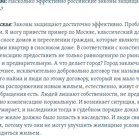
ва:
Насколько эффективно российские законы защищ
ь?
ская:
Законы защищают достаточно эффективно. Пробл
. Я могу привести пример по Москве, классический д
о сносе домов и переселении граждан, которые являют
ми квартир в сносимом доме. В соответствии с консти
нсацию предоставить не только равноценную по рын
 и предварительную. А что делает город? Город заключа
точнее, исключительно добровольно договор так назы
о найма и люди по этому договору, который им мало ч
ва распоряжения новым жильем, естественно, живут от
 обращения есть. Людей лишают собственности, не пре
но компенсацию нормальную. И возникает ситуация, 
умирает, и наследники тогда в судебном порядке доказ
е жилое должно было попасть в наследство. И люди св
м, потому что они не могут улучшить жилищные услови
ядиться жильем.