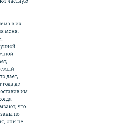
ают частную
ема в их
ля меня.
ся
туцией
очной
ет,
ваемый
то дает,
 года до
доставив им
когда
ывают, что
язаны по
я, они не