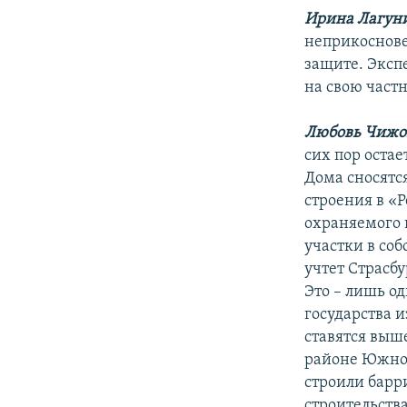
РАСПИСАНИЕ ВЕЩАНИЯ
Ирина Лагун
ПОДПИШИТЕСЬ НА РАССЫЛКУ
неприкоснове
защите. Эксп
на свою част
Любовь Чижо
сих пор остае
Дома сносятс
строения в «
охраняемого 
участки в соб
учтет Страсбу
Это – лишь о
государства и
ставятся выш
районе Южное
строили барр
строительств