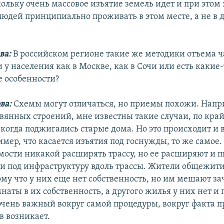
кольку очень массовое изъятие земель идет и при этом
 людей принципиально проживать в этом месте, а не в 
ва:
В российском регионе такие же методики отъема 
 у населения как в Москве, как в Сочи или есть какие-
 особенности?
ва:
Схемы могут отличаться, но приемы похожи. Напр
евянных строений, мне известны такие случаи, по край
когда поджигались старые дома. Но это происходит и 
мер, что касается изъятия под госнужды, то же самое
мости никакой расширять трассу, но ее расширяют и 
ги под инфраструктуру вдоль трассы. Жители общежити
му что у них еще нет собственность, но им мешают за
аты в их собственность, а другого жилья у них нет и 
 очень важный вокруг самой процедуры, вокруг факта 
в возникает.