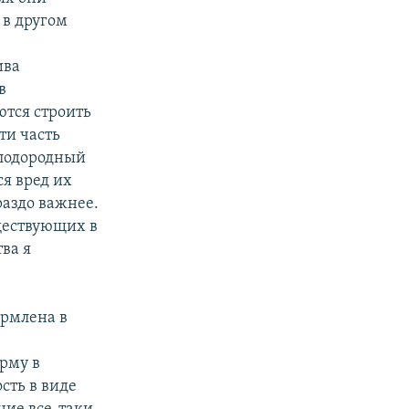
 в другом
ива
в
ются строить
ти часть
плодородный
ся вред их
раздо важнее.
уществующих в
ва я
ормлена в
орму в
сть в виде