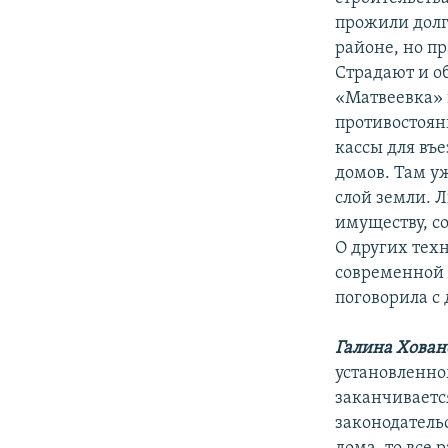
прожили долг
районе, но пр
Страдают и о
«Матвеевка» 
противостоян
кассы для въе
домов. Там у
слой земли. Л
имуществу, со
О других тех
современной 
поговорила с
Галина Хован
установленном
заканчивается
законодательс