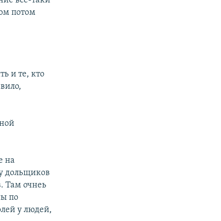
ние все-таки
мом потом
ь и те, кто
вило,
тной
е на
 у дольщиков
. Там очнеь
сы по
лей у людей,