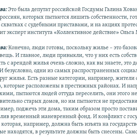
ва:
Это была депутат российской Госдумы Галина Хова
россиян, которых пытаются лишить собственности, гот
в схватках с судебными приставами, и на акциях протест
рит эксперт института «Коллективное действие» Ольг
ва:
Конечно, люди готовы, поскольку жилье – это базов
вещь. И главное, люди привыкли, что у них есть собст
ть с арендой жилья очень сложно, как вы знаете, это до
 И безусловно, одни из самых распространенных соци
круг жилья. Есть разные категории, например, жител
, которые расположены в престижных районах. И нап
ими, пытаются людей оттуда переселить, они этого не 
вительно старых домов, но им пытаются не предостави
ример, поджечь эти дома, таким образом просто постав
елив временный маневренный фонд. И конфликт с гос
, которая, например, должна быть изъята на государс
ые находятся, в результате должны быть снесены. Само