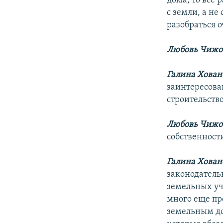
дома, то все
с земли, а не
разобраться о
Любовь Чижо
Галина Хован
заинтересова
строительство
Любовь Чижо
собственност
Галина Хован
законодатель
земельных уч
много еще пр
земельным до