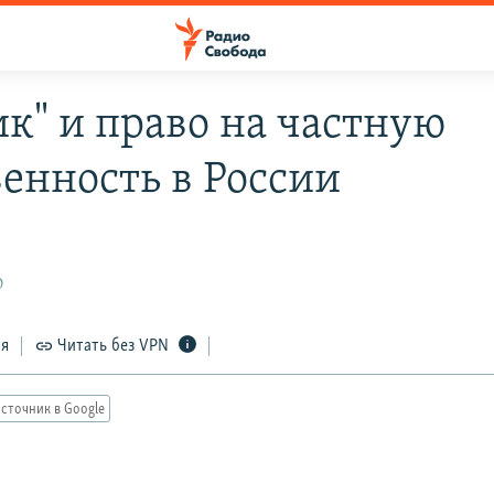
ик" и право на частную
венность в России
0
ся
Читать без VPN
сточник в Google