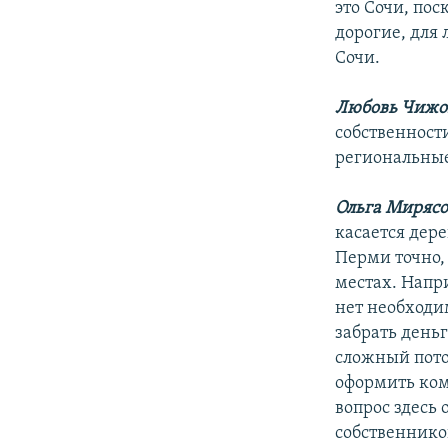
это Сочи, пос
дорогие, для
Сочи.
Любовь Чижо
собственности
региональные
Ольга Мирясо
касается дер
Перми точно, 
местах. Напри
нет необходи
забрать день
сложный пото
оформить комн
вопрос здесь
собственнико