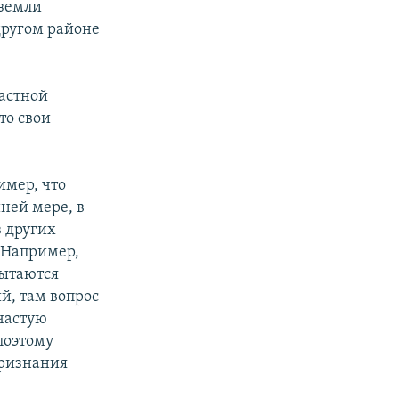
 земли
другом районе
частной
то свои
имер, что
ней мере, в
в других
. Например,
пытаются
й, там вопрос
частую
поэтому
признания