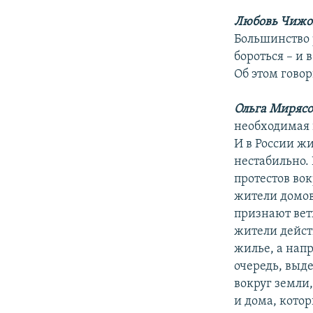
Любовь Чижо
Большинство 
бороться – и 
Об этом гово
Ольга Мирясо
необходимая 
И в России жи
нестабильно.
протестов во
жители домов
признают ветх
жители дейст
жилье, а нап
очередь, выд
вокруг земли
и дома, котор