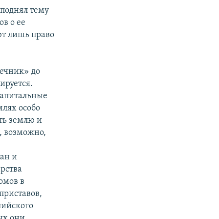
 поднял тему
в о ее
ют лишь право
Речник» до
нируется.
капитальные
млях особо
ть землю и
, возможно,
ан и
арства
омов в
приставов,
пийского
ых они