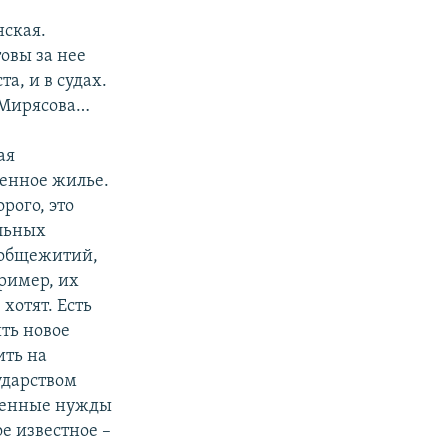
нская.
овы за нее
а, и в судах.
а Мирясова…
ая
венное жилье.
рого, это
альных
и общежитий,
ример, их
хотят. Есть
ть новое
ить на
ударством
твенные нужды
е известное –