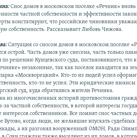
ина:
Снос домов в московском поселке «Речник» вновь
нности частной собственности и эффективности законо
ерты констатируют, что российские чиновники уважа
ную собственность. Рассказывает Любовь Чижова.
ва:
Ситуация со сносом домов в московском поселке «
тся острой. Часть домов уже снесена, часть только пла
я по решению Кунцевского суда, постановившего, что 
Речнике» незаконные, так как поселок находится на зе
парка «Москворецкий». Кто-то из людей успел оформи
ственность, кто-то не успел. Эти юридические нюансы 
ргский суд, куда обратились жители Речника.
дна из многочисленных историй противостояния гражд
з-за частной собственности, в которой интересы госуд
е интересов собственников. Все помнят снос частных д
 Бутово, когда люди, не желавшие впускать судебных 
икады, а их разгонял вооруженный ОМОН. Ради Олим
а в Сочи граждан также выселяют из их домов, в котор