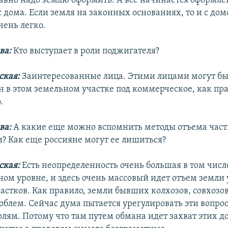
 равно надо землю оформить. А все начинается оформле
 с дома. Если земля на законных основаниях, то и с до
чень легко.
ва:
Кто выступает в роли поджигателя?
ская:
Заинтересованные лица. Этими лицами могут быт
н в этом земельном участке под коммерческое, как пра
.
ва:
А какие еще можно вспомнить методы отъема час
и? Как еще россияне могут ее лишиться?
ская:
Есть неопределенность очень большая в том числ
ном уровне, и здесь очень массовый идет отъем земли
астков. Как правило, земли бывших колхозов, совхозов
облем. Сейчас дума пытается урегулировать эти вопро
лям. Потому что там путем обмана идет захват этих до