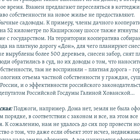
ое время. Взамен предлагают переселяться в коттеджи
аво собственности на новое жилье не предоставляют.
бычные садоводы. К примеру, члены дачного кооперат
на 52 километре по Каширскому шоссе также втянуты 
ие с государством. На территории кооператива собира
зда на платную дорогу «Дон», для чего планируют снес
же вырублены более 500 деревьев, снесен забор, снят 
юди обратились в суд, но их доводы о том, что наносит
бственности, там не восприняли – платная дорога – го
нологиях отъема частной собственности у граждан, с
России, и о эффективности российского законодательст
 депутатом Российской Госдумы Галиной Хованской…
ская:
Поджоги, например. Дома нет, земля не была оф
 порядке, в соответствии с законом и все, на этом все
. К сожалению, нам не удалось до сих пор провести н
тво о том, что даже если объект этот исчез, недвижимо