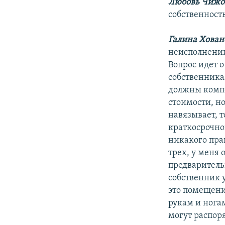
Любовь Чижо
собственност
Галина Хован
неисполнении
Вопрос идет 
собственника
должны компе
стоимости, но
навязывает, 
краткосрочног
никакого пра
трех, у меня
предваритель
собственник 
это помещени
рукам и нога
могут распор