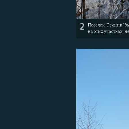
2
Поселок "Речник" б
на этих участках, н