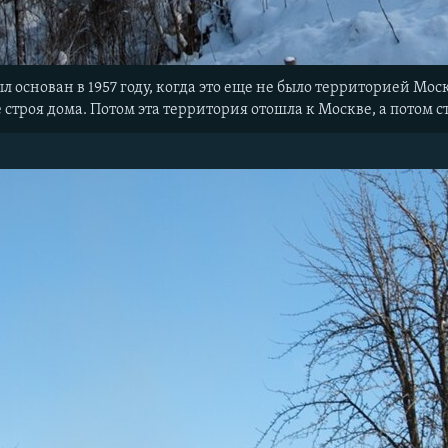
ыл основан в 1957 году, когда это еще не было территорией М
е строя дома. Потом эта территория отошла к Москве, а потом 