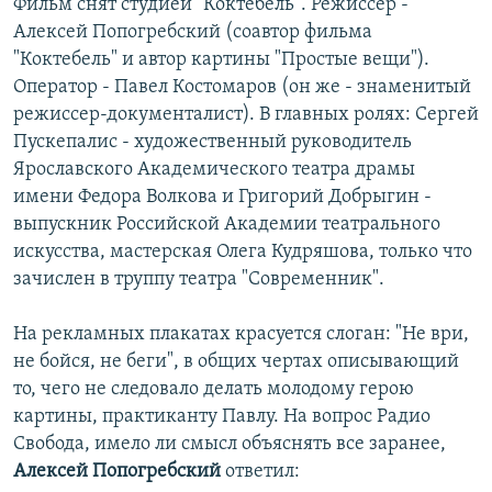
Фильм снят студией "Коктебель". Режиссер -
Алексей Попогребский (соавтор фильма
"Коктебель" и автор картины "Простые вещи").
Оператор - Павел Костомаров
(он же - знаменитый
режиссер-документалист). В главных ролях: Сергей
Пускепалис - художественный руководитель
Ярославского Академического театра драмы
имени Федора Волкова и Григорий Добрыгин -
выпускник Российской Академии театрального
искусства, мастерская Олега Кудряшова, только что
зачислен в труппу театра "Современник".
На рекламных плакатах красуется слоган: "Не ври,
не бойся, не беги", в общих чертах описывающий
то, чего не следовало делать молодому герою
картины, практиканту Павлу. На вопрос Радио
Свобода, имело ли смысл объяснять все заранее,
Алексей Попогребский
ответил: