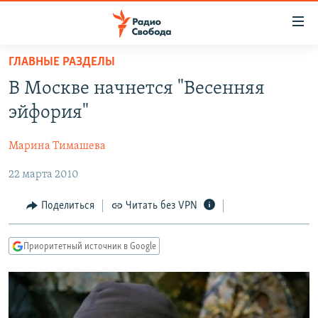
Ссылки
для
упрощенного
ГЛАВНЫЕ РАЗДЕЛЫ
ПРОГРАММЫ
доступа
В Москве начнется "Весенняя
ПОДКАСТЫ
Вернуться
эйфория"
к
АВТОРСКИЕ ПРОЕКТЫ
основному
Марина Тимашева
ЦИТАТЫ СВОБОДЫ
содержанию
Вернутся
22 марта 2010
МНЕНИЯ
к
КУЛЬТУРА
Поделиться
Читать без VPN
главной
навигации
IDEL.РЕАЛИИ
Вернутся
Приоритетный источник в Google
КАВКАЗ.РЕАЛИИ
к
СЕВЕР.РЕАЛИИ
поиску
СИБИРЬ.РЕАЛИИ