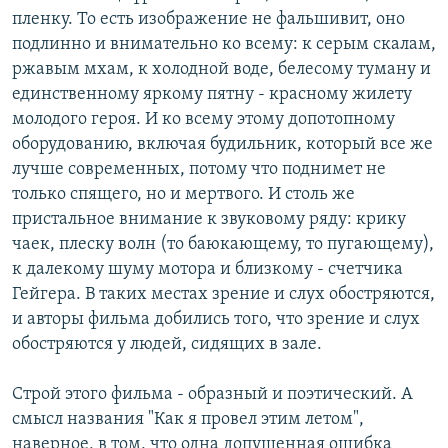
пленку. То есть изображение не фальшивит, оно
подлинно и внимательно ко всему: к серым скалам,
ржавым мхам, к холодной воде, белесому туману и
единственному яркому пятну - красному жилету
молодого героя. И ко всему этому допотопному
оборудованию, включая будильник, который все же
лучше современных, потому что поднимет не
только спящего, но и мертвого. И столь же
пристальное внимание к звуковому ряду: крику
чаек, плеску волн (то баюкающему, то пугающему),
к далекому шуму мотора и близкому - счетчика
Гейгера. В таких местах зрение и слух обостряются,
и авторы фильма добились того, что зрение и слух
обостряются у людей, сидящих в зале.
Строй этого фильма - образный и поэтический. А
смысл названия "Как я провел этим летом",
наверное, в том, что одна допущенная ошибка