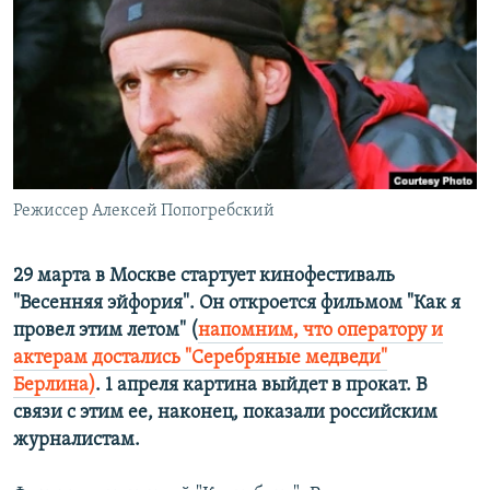
РАСПИСАНИЕ ВЕЩАНИЯ
ПОДПИШИТЕСЬ НА РАССЫЛКУ
СОЦИАЛЬНЫЕ СЕТИ
Режиссер Алексей Попогребский
Все сайты РСЕ/РС
29 марта в Москве стартует кинофестиваль
"Весенняя эйфория". Он откроется фильмом "Как я
провел этим летом" (
напомним, что оператору и
актерам достались "Серебряные медведи"
Берлина)
. 1 апреля картина выйдет в прокат. В
связи с этим ее, наконец, показали российским
журналистам.