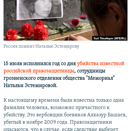
РАСПИСАНИЕ ВЕЩАНИЯ
ПОДПИШИТЕСЬ НА РАССЫЛКУ
СОЦИАЛЬНЫЕ СЕТИ
Россия помнит Наталью Эстемирову
15 июля исполнился год со дня
убийства известной
российской правозащитницы
, сотрудницы
Все сайты РСЕ/РС
грозненского отделения общества "Мемориал"
Натальи Эстемировой.
К настоящему времени была известна только одна
фамилия человека, возможно причастного к
убийству. Это вербовщик боевиков Алхазур Башаев,
убитый в ноябре 2009 года. Правозащитники
опасаются, что в случае, если следствие выберет