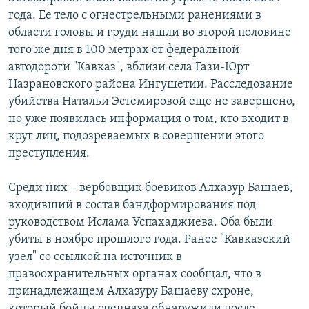
года. Ее тело с огнестрельными ранениями в
области головы и груди нашли во второй половине
того же дня в 100 метрах от федеральной
автодороги "Кавказ", вблизи села Гази-Юрт
Назрановского района Ингушетии. Расследование
убийства Натальи Эстемировой еще не завершено,
но уже появилась информация о том, кто входит в
круг лиц, подозреваемых в совершении этого
преступления.
Среди них – вербовщик боевиков Алхазур Башаев,
входивший в состав бандформирования под
руководством Ислама Успахаджиева. Оба были
убиты в ноябре прошлого года. Ранее "Кавказский
узел" со ссылкой на источник в
правоохранительных органах сообщал, что в
принадлежащем Алхазуру Башаеву схроне,
который бойцы спецназа обнаружили после