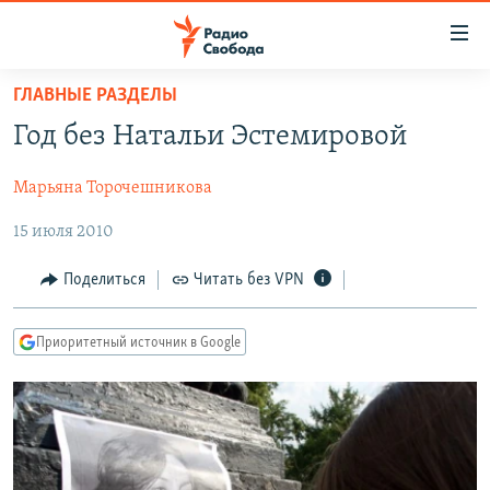
Ссылки
для
упрощенного
ГЛАВНЫЕ РАЗДЕЛЫ
ПРОГРАММЫ
доступа
Год без Натальи Эстемировой
ПОДКАСТЫ
Вернуться
к
Марьяна Торочешникова
АВТОРСКИЕ ПРОЕКТЫ
основному
15 июля 2010
ЦИТАТЫ СВОБОДЫ
содержанию
Вернутся
МНЕНИЯ
Поделиться
Читать без VPN
к
КУЛЬТУРА
главной
Приоритетный источник в Google
навигации
IDEL.РЕАЛИИ
Вернутся
КАВКАЗ.РЕАЛИИ
к
СЕВЕР.РЕАЛИИ
поиску
СИБИРЬ.РЕАЛИИ