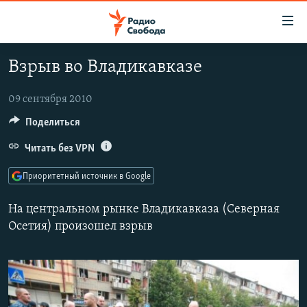
Ссылки
для
упрощенного
Взрыв во Владикавказе
ПРОГРАММЫ
доступа
ПОДКАСТЫ
09 сентября 2010
Вернуться
к
АВТОРСКИЕ ПРОЕКТЫ
Поделиться
основному
ЦИТАТЫ СВОБОДЫ
Читать без VPN
содержанию
Вернутся
МНЕНИЯ
Приоритетный источник в Google
к
КУЛЬТУРА
главной
На центральном рынке Владикавказа (Северная
навигации
IDEL.РЕАЛИИ
Осетия) произошел взрыв
Вернутся
КАВКАЗ.РЕАЛИИ
к
СЕВЕР.РЕАЛИИ
поиску
СИБИРЬ.РЕАЛИИ