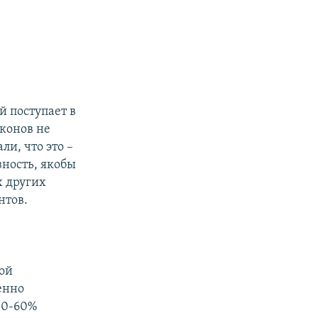
ь
й поступает в
аконов не
и, что это –
вность, якобы
х других
нтов.
ной
венно
50-60%