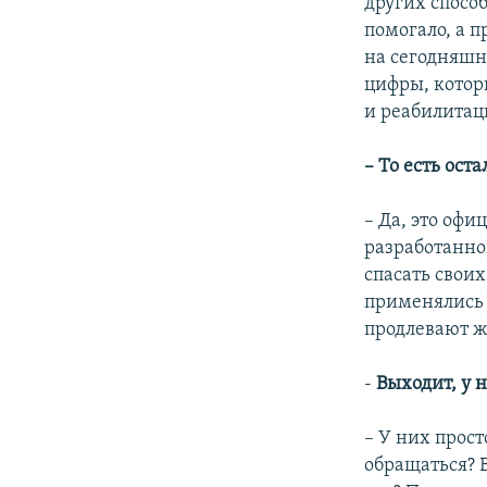
других способ
помогало, а п
на сегодняшн
цифры, котор
и реабилитац
– То есть ос
– Да, это офи
разработанно
спасать своих
применялись 
продлевают ж
-
Выходит, у 
– У них прост
обращаться? 