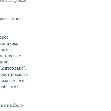
ватель фонда
щественное
орее
 слишком.
по его
венности с
нной
"Интерфакс".
аркотического
полагает, что
проблемой
них не было