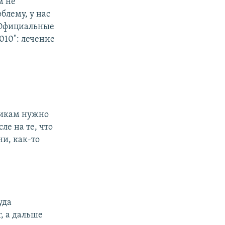
м не
блему, у нас
 Официальные
010": лечение
никам нужно
ле на те, что
и, как-то
уда
, а дальше