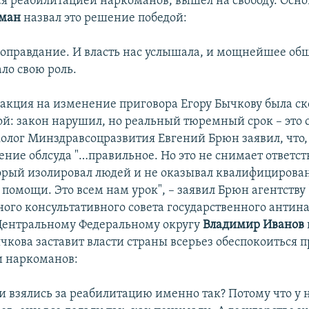
 реабилитацией наркоманов, вышел на свободу. Осно
зман
назвал это решение победой:
то оправдание. И власть нас услышала, и мощнейшее об
ло свою роль.
еакция на изменение приговора Егору Бычкову была ск
й: закон нарушил, но реальный тюремный срок – это
олог Минздравсоцразвития Евгений Брюн заявил, что, 
ние облсуда "…правильное. Но это не снимает ответст
орый изолировал людей и не оказывал квалифицирова
помощи. Это всем нам урок", – заявил Брюн агентству 
ного консультативного совета государственного антин
Центральному Федеральному округу
Владимир Иванов
ычкова заставит власти страны всерьез обеспокоиться 
и наркоманов:
и взялись за реабилитацию именно так? Потому что у 