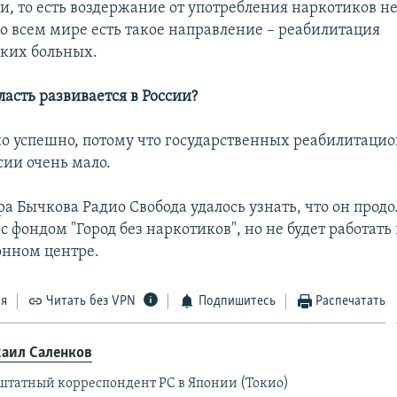
и, то есть воздержание от употребления наркотиков н
Во всем мире есть такое направление – реабилитация
ких больных.
бласть развивается в России?
но успешно, потому что государственных реабилитаци
сии очень мало.
ра Бычкова Радио Свобода удалось узнать, что он прод
с фондом "Город без наркотиков", но не будет работать 
нном центре.
ся
Читать без VPN
Подпишитесь
Распечатать
аил Саленков
штатный корреспондент РС в Японии (Токио)