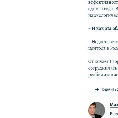
эффективност
одного года. 
наркологичес
– И как эта о
– Недостаточ
центров в Рос
От коллег Его
сотрудничать 
реабилитацио
Поделить
Мих
Вне