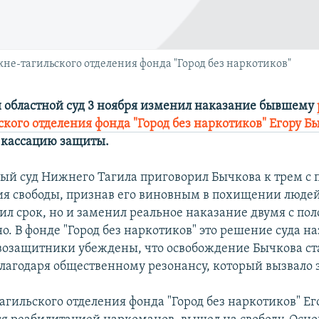
не-тагильского отделения фонда "Город без наркотиков"
 областной суд 3 ноября изменил наказание бывшему
кого отделения фонда "Город без наркотиков" Егору Б
 кассацию защиты.
ый суд Нижнего Тагила приговорил Бычкова к трем с 
я свободы, признав его виновным в похищении людей
тил срок, но и заменил реальное наказание двумя с по
о. В фонде "Город без наркотиков" это решение суда н
возащитники убеждены, что освобождение Бычкова ст
агодаря общественному резонансу, который вызвало э
агильского отделения фонда "Город без наркотиков" Ег