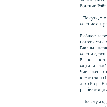
занимавшийся
Евгений Рой
– По сути, э
мнение сыгра
В обществе р
положительно
Главный нарк
мнению, реше
Бычкова, кот
медицинской 
Член эксперт
комитета по 
дело Егора Б
реабилитаци
– Почему люд