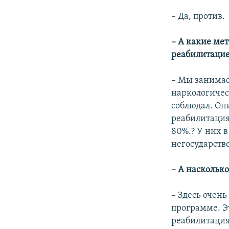
– Да, против.
– А какие ме
реабилитаци
– Мы занимаем
наркологичес
соблюдал. Он
реабилитация.
80%.? У них в
негосударстве
– А наскольк
– Здесь очен
программе. Эт
реабилитация