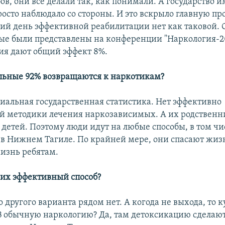
ов, они все делали так, как понимали. А государство и
росто наблюдало со стороны. И это вскрыло главную про
ий день эффективной реабилитации нет как таковой.
ые были представлены на конференции "Наркология-2
ия дают общий эффект 8%.
тальные 92% возвращаются к наркотикам?
циальная государственная статистика. Нет эффективно
й методики лечения наркозависимых. А их родствен
 детей. Поэтому люди идут на любые способы, в том чис
в Нижнем Тагиле. По крайней мере, они спасают жизн
изнь ребятам.
них эффективный способ?
о другого варианта рядом нет. А когода не выхода, то к
В обычную наркологию? Да, там детоксикацию сделают