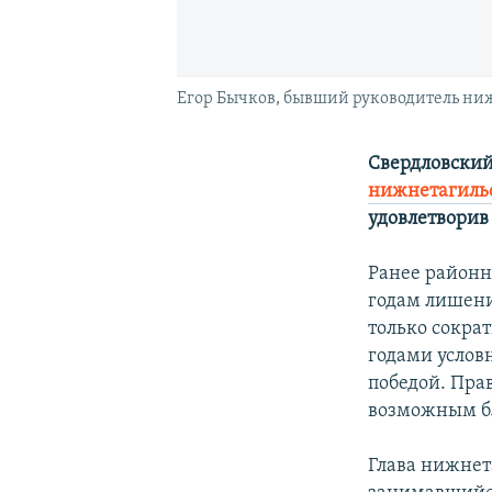
Егор Бычков, бывший руководитель ниж
Свердловский
нижнетагильс
удовлетворив
Ранее районн
годам лишени
только сокра
годами условн
победой. Пра
возможным бл
Глава нижнет