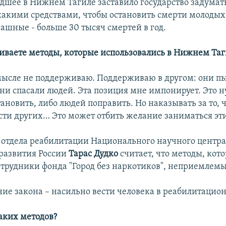
дшее в Нижнем Тагиле заставило государство задумать
 какими средствами, чтобы остановить смерти молодых
ашные - больше 30 тысяч смертей в год.
иваете методы, которые использовались в Нижнем Таг
мысле не поддерживаю. Поддерживаю в другом: они п
 они спасали людей. Эта позиция мне импонирует. Это 
тановить, либо людей поправить. Но наказывать за то, 
сти других… Это может отбить желание заниматься эт
 отдела реабилитации Национального научного центр
развития России
Тарас Дудко
считает, что методы, кот
трудники фонда "Город без наркотиков", неприемлемы
ние закона – насильно вести человека в реабилитацио
аких методов?