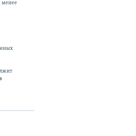
е менее
онных
олжит
в