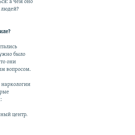
ся: а чем оно
 людей?
иле?
ытались
нужно было
что они
им вопросом.
а наркологии
орые
:
нный центр.