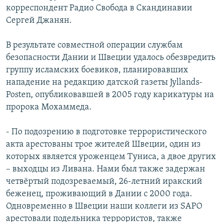
корреспондент Радио Свобода в Скандинавии
РАСПИСАНИЕ ВЕЩАНИЯ
Сергей Джанян.
ПОДПИШИТЕСЬ НА РАССЫЛКУ
В результате совместной операции службам
СОЦИАЛЬНЫЕ СЕТИ
безопасности Дании и Швеции удалось обезвредить
группу исламских боевиков, планировавших
нападение на редакцию датской газеты Jyllands-
Posten, опубликовавшей в 2005 году карикатуры на
пророка Мохаммеда.
Все сайты РСЕ/РС
- По подозрению в подготовке террористического
акта арестованы трое жителей Швеции, один из
которых является уроженцем Туниса, а двое других
– выходцы из Ливана. Нами был также задержан
четвёртый подозреваемый, 26-летний иракский
беженец, проживающий в Дании с 2000 года.
Одновременно в Швеции наши коллеги из SAPO
арестовали подельника террористов, также