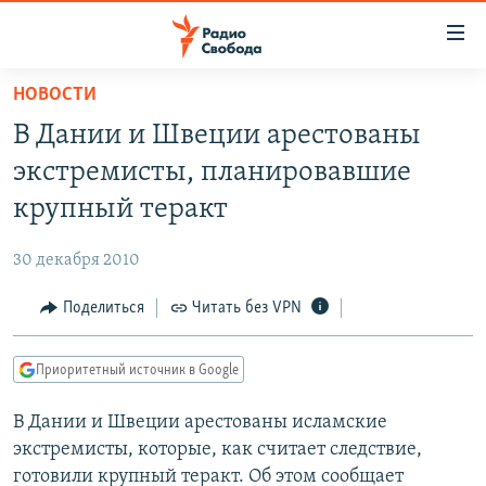
Ссылки
для
упрощенного
НОВОСТИ
ПРОГРАММЫ
доступа
В Дании и Швеции арестованы
ПОДКАСТЫ
Вернуться
экстремисты, планировавшие
к
АВТОРСКИЕ ПРОЕКТЫ
крупный теракт
основному
ЦИТАТЫ СВОБОДЫ
содержанию
30 декабря 2010
Вернутся
МНЕНИЯ
к
Поделиться
Читать без VPN
КУЛЬТУРА
главной
навигации
IDEL.РЕАЛИИ
Приоритетный источник в Google
Вернутся
КАВКАЗ.РЕАЛИИ
к
В Дании и Швеции арестованы исламские
СЕВЕР.РЕАЛИИ
поиску
экстремисты, которые, как считает следствие,
СИБИРЬ.РЕАЛИИ
готовили крупный теракт. Об этом сообщает