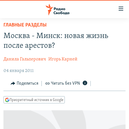
Ссылки
для
упрощенного
ГЛАВНЫЕ РАЗДЕЛЫ
ПРОГРАММЫ
доступа
Москва - Минск: новая жизнь
ПОДКАСТЫ
Вернуться
после арестов?
к
АВТОРСКИЕ ПРОЕКТЫ
основному
Данила Гальперович
Игорь Карней
ЦИТАТЫ СВОБОДЫ
содержанию
Вернутся
04 января 2011
МНЕНИЯ
к
КУЛЬТУРА
Поделиться
Читать без VPN
главной
навигации
IDEL.РЕАЛИИ
Вернутся
Приоритетный источник в Google
КАВКАЗ.РЕАЛИИ
к
СЕВЕР.РЕАЛИИ
поиску
СИБИРЬ.РЕАЛИИ