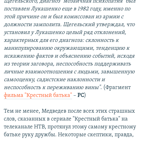
Щегельского, диагноз "мозаичная психопатия" был
поставлен Лукашенко еще в 1982 году, именно по
этой причине он и был комиссован из армии с
должности замполита. Щегельский утверждал, что
установил у Лукашенко целый ряд отклонений,
характерных для его диагноза: склонность к
манипулированию окружающими, тенденцию к
искажению фактов и объяснению событий, исходя
из теории заговора, неспособность поддерживать
личные взаимоотношения с людьми, завышенную
самооценку, садистские наклонности и
неспособность к переживанию вины"
. (Фрагмент
фильма "Крестный батька"
–
РС
)
Тем не менее, Медведев после всех этих страшных
слов, сказанных в сериале "Крестный батька" на
телеканале НТВ, протянул этому самому крестному
батьке руку дружбы. Некоторые скептики, правда,