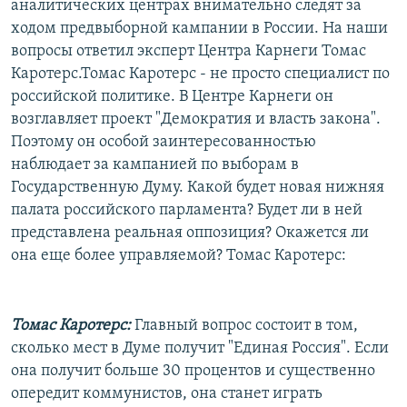
аналитических центрах внимательно следят за
РАСПИСАНИЕ ВЕЩАНИЯ
ходом предвыборной кампании в России. На наши
ПОДПИШИТЕСЬ НА РАССЫЛКУ
вопросы ответил эксперт Центра Карнеги Томас
Каротерс.Томас Каротерс - не просто специалист по
российской политике. В Центре Карнеги он
СОЦИАЛЬНЫЕ СЕТИ
возглавляет проект "Демократия и власть закона".
Поэтому он особой заинтересованностью
наблюдает за кампанией по выборам в
Государственную Думу. Какой будет новая нижняя
палата российского парламента? Будет ли в ней
Все сайты РСЕ/РС
представлена реальная оппозиция? Окажется ли
она еще более управляемой? Томас Каротерс:
Томас Каротерс:
Главный вопрос состоит в том,
сколько мест в Думе получит "Единая Россия". Если
она получит больше 30 процентов и существенно
опередит коммунистов, она станет играть