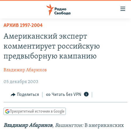
Ссылки
для
упрощенного
АРХИВ 1997-2004
ПРОГРАММЫ
доступа
Американский эксперт
ПОДКАСТЫ
Вернуться
комментирует российскую
к
АВТОРСКИЕ ПРОЕКТЫ
предвыборную кампанию
основному
ЦИТАТЫ СВОБОДЫ
содержанию
Владимир Абаринов
Вернутся
МНЕНИЯ
к
05 декабря 2003
КУЛЬТУРА
главной
навигации
IDEL.РЕАЛИИ
Поделиться
Читать без VPN
Вернутся
КАВКАЗ.РЕАЛИИ
к
Приоритетный источник в Google
СЕВЕР.РЕАЛИИ
поиску
Владимир Абаринов
, Вашингтон:
В американских
СИБИРЬ.РЕАЛИИ