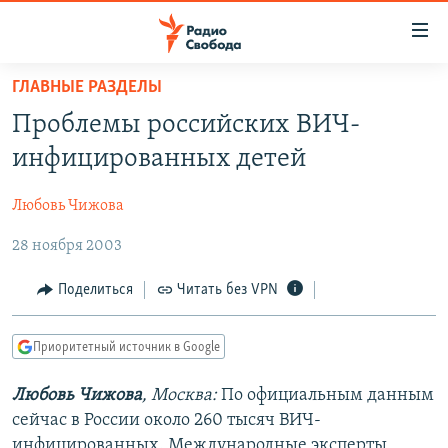
Ссылки
для
упрощенного
ГЛАВНЫЕ РАЗДЕЛЫ
ПРОГРАММЫ
доступа
Проблемы российских ВИЧ-
ПОДКАСТЫ
Вернуться
инфицированных детей
к
АВТОРСКИЕ ПРОЕКТЫ
основному
Любовь Чижова
ЦИТАТЫ СВОБОДЫ
содержанию
Вернутся
28 ноября 2003
МНЕНИЯ
к
КУЛЬТУРА
Поделиться
Читать без VPN
главной
навигации
IDEL.РЕАЛИИ
Вернутся
Приоритетный источник в Google
КАВКАЗ.РЕАЛИИ
к
СЕВЕР.РЕАЛИИ
Любовь Чижова
, Москва:
По официальным данным
поиску
сейчас в России около 260 тысяч ВИЧ-
СИБИРЬ.РЕАЛИИ
инфицированных. Международные эксперты