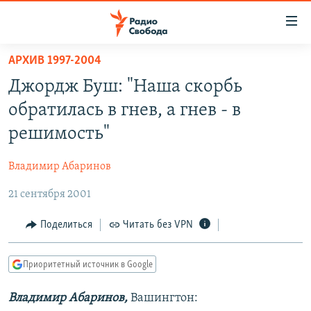
Ссылки
для
упрощенного
АРХИВ 1997-2004
ПРОГРАММЫ
доступа
Джордж Буш: "Наша скорбь
ПОДКАСТЫ
Вернуться
обратилась в гнев, а гнев - в
к
АВТОРСКИЕ ПРОЕКТЫ
решимость"
основному
ЦИТАТЫ СВОБОДЫ
содержанию
Владимир Абаринов
Вернутся
МНЕНИЯ
к
21 сентября 2001
КУЛЬТУРА
главной
навигации
IDEL.РЕАЛИИ
Поделиться
Читать без VPN
Вернутся
КАВКАЗ.РЕАЛИИ
к
Приоритетный источник в Google
СЕВЕР.РЕАЛИИ
поиску
Владимир Абаринов,
Вашингтон:
СИБИРЬ.РЕАЛИИ