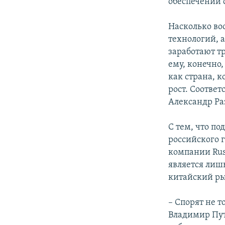
обеспечении с
Насколько во
технологий, 
заработают т
ему, конечно
как страна, 
рост. Соответ
Александр Ра
С тем, что п
российского 
компании Ru
является лишь
китайский р
– Спорят не т
Владимир Пут