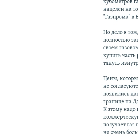
кубометров га
нацелен на то
"Газпрома" в 
Но дело в том
полностью зак
своем газовом
купить часть
тянуть изнутр
Цены, которые
не согласуютс
появились да
границе на Да
К этому надо 
коммерческую
получает газ 
не очень бол