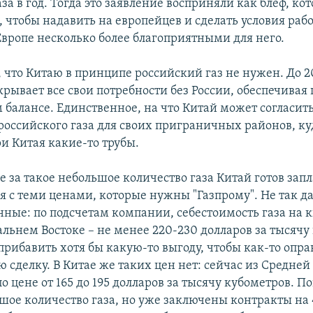
за в год. Тогда это заявление восприняли как блеф, ко
, чтобы надавить на европейцев и сделать условия раб
Европе несколько более благоприятными для него.
, что Китаю в принципе российский газ не нужен. До 2
рывает все свои потребности без России, обеспечивая
 балансе. Единственное, на что Китай может согласить
 российского газа для своих приграничных районов, ку
и Китая какие-то трубы.
 за такое небольшое количество газа Китай готов зап
я с теми ценами, которые нужны "Газпрому". Не так да
нные: по подсчетам компании, себестоимость газа на 
льнем Востоке – не менее 220-230 долларов за тысячу
прибавить хотя бы какую-то выгоду, чтобы как-то опра
 сделку. В Китае же таких цен нет: сейчас из Средней
по цене от 165 до 195 долларов за тысячу кубометров. П
ьшое количество газа, но уже заключены контракты на