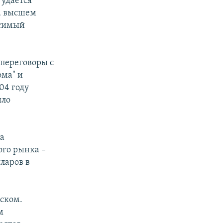
 удается
на высшем
исимый
 переговоры с
ома" и
04 году
ыло
на
ого рынка –
ларов в
йском.
м