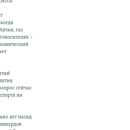
рятся.
от
 когда
итая, газ
гоносителях –
кономический
ает
итай
алитик
 вопрос сейчас
спорта на
лько лет назад
иллиардов