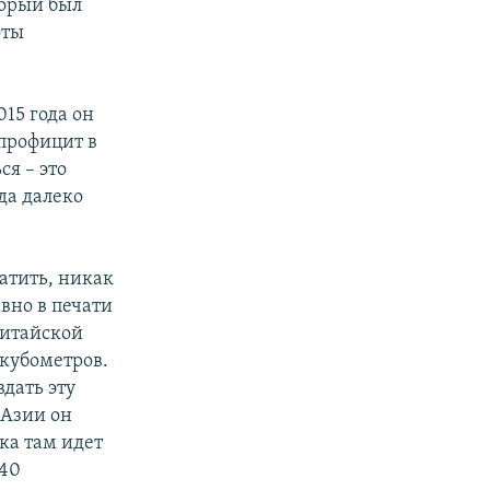
торый был
оты
015 года он
 профицит в
ся – это
да далеко
латить, никак
вно в печати
китайской
 кубометров.
вдать эту
 Азии он
ока там идет
 40