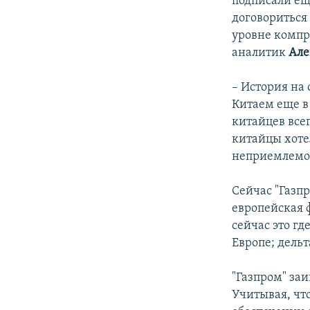
подписали еще
договориться
уровне компр
аналитик
Але
– История на 
Китаем еще в 
китайцев всег
китайцы хоте
неприемлемо,
Сейчас "Газпр
европейская 
сейчас это гд
Европе; дельт
"Газпром" заи
Учитывая, чт