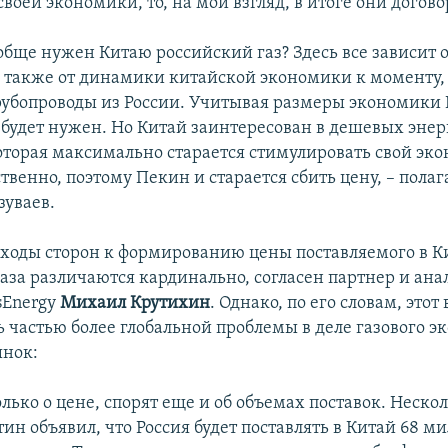
воей экономики, то, на мой взгляд, в итоге они догово
обще нужен Китаю российский газ? Здесь все зависит 
а также от динамики китайской экономики к моменту,
рубопроводы из России. Учитывая размеры экономики К
, будет нужен. Но Китай заинтересован в дешевых энер
которая максимально старается стимулировать свой э
ственно, поэтому Пекин и старается сбить цену, – полаг
зуваев.
одходы сторон к формированию цены поставляемого в К
газа различаются кардинально, согласен партнер и ан
sEnergy
Михаил Крутихин
. Однако, по его словам, этот
 частью более глобальной проблемы в деле газового эк
ынок:
олько о цене, спорят еще и об объемах поставок. Неско
ин объявил, что Россия будет поставлять в Китай 68 м