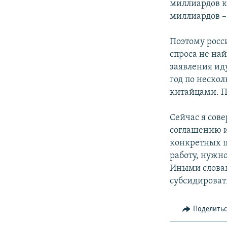
миллиардов к
миллиардов –
Поэтому росс
спроса не най
заявления ид
год по неско
китайцами. П
Сейчас я сов
соглашению и
конкретных це
работу, нужно
Иными словам
субсидироват
Поделить