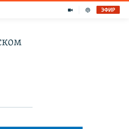
ЭФИР
ском