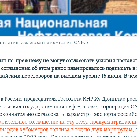
итайскими коллегами из компании CNPC?
ин по-прежнему не могут согласовать условия поставо
- соглашение об этом ранее планировалось подписать в
тайских переговоров на высшем уровне 15 июня. В че
 в Россию председателя Госсовета КНР Ху Дзиньтао ро
китайская государственная нефтегазовая корпорация C
окончательно согласовать параметры экспорта российс
арительное соглашение на эту тему, предусматривающ
лиардов кубометров топлива в год по двух маршрутам
,