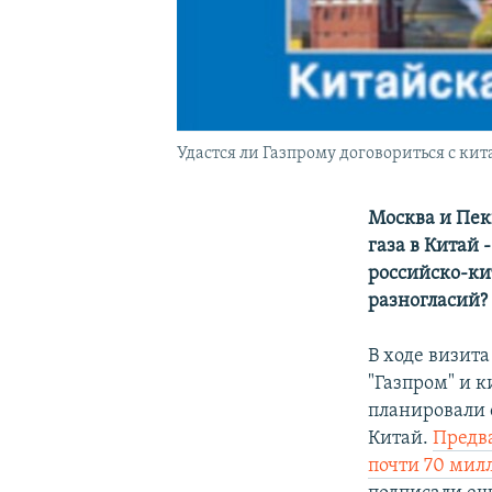
Удастся ли Газпрому договориться с к
Москва и Пек
газа в Китай 
российско-ки
разногласий?
В ходе визита
"Газпром" и 
планировали 
Китай.
Предв
почти 70 мил