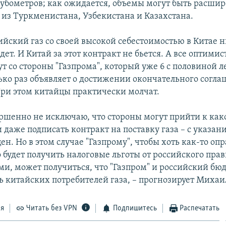
убометров; как ожидается, объемы могут быть расшир
 из Туркменистана, Узбекистана и Казахстана.
ийский газ со своей высокой себестоимостью в Китае 
дет. И Китай за этот контракт не бьется. А все оптими
ут со стороны "Газпрома", который уже 6 с половиной 
лько раз объявляет о достижении окончательного согла
ри этом китайцы практически молчат.
ершенно не исключаю, что стороны могут прийти к как
 даже подписать контракт на поставку газа – с указан
н. Но в этом случае "Газпрому", чтобы хоть как-то оп
 будет получить налоговые льготы от российского прав
и, может получиться, что "Газпром" и российский бюд
ь китайских потребителей газа, – прогнозирует Михаи
ся
Читать без VPN
Подпишитесь
Распечатать