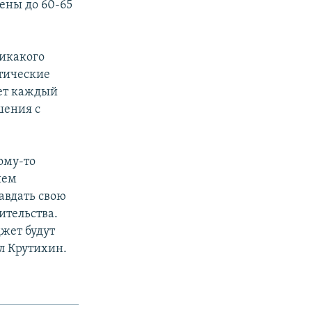
ены до 60-65
никакого
стические
лет каждый
шения с
ому-то
ием
равдать свою
ительства.
жет будут
л Крутихин.