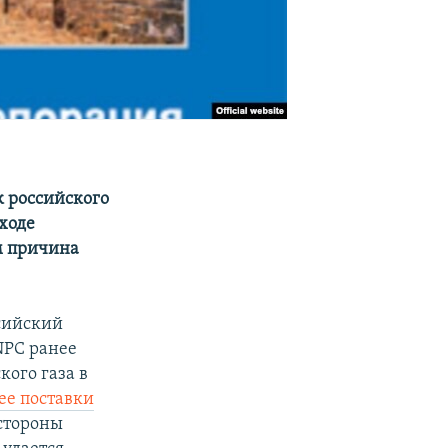
к российского
 ходе
м причина
ссийский
NPC ранее
кого газа в
ее поставки
 стороны