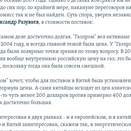
 осенью 2009 года. Однако о деталях контракта им не
 до сих пор; по крайней мере, накануне переговоров 
омисс так и не был найден. Суть спора, уверен незав
ксандр Разуваев
, в стоимости поставок:
самом деле достаточно долгая. "Газпром" вел активные
2004 году, и всегда главной темой была цена. У "Газпр
да были полярные точки зрения по этому вопросу. В 20
ли вообще внутреннюю российскую цену на газ; это б
 поскольку тогда она была совсем смешной.
ом" хочет, чтобы для поставок в Китай была установле
формула цены. А сами китайцы исходят из цен азиатск
е-то чуть менее 200 долларов против примерно 400 дол
а достаточно большая.
нтересован в двух рынках - и в европейском, и в кита
о и Китай заинтересован, скажем так, в энергетическо