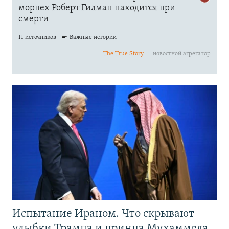
Испытание Ираном. Что скрывают
улыбки Трампа и принца Мухаммеда