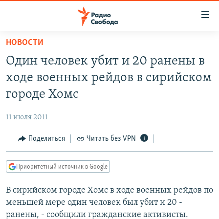
Ссылки
для
упрощенного
НОВОСТИ
ПРОГРАММЫ
доступа
Один человек убит и 20 ранены в
ПОДКАСТЫ
Вернуться
ходе военных рейдов в сирийском
к
АВТОРСКИЕ ПРОЕКТЫ
городе Хомс
основному
ЦИТАТЫ СВОБОДЫ
содержанию
11 июля 2011
Вернутся
МНЕНИЯ
к
Поделиться
Читать без VPN
КУЛЬТУРА
главной
навигации
IDEL.РЕАЛИИ
Приоритетный источник в Google
Вернутся
КАВКАЗ.РЕАЛИИ
к
В сирийском городе Хомс в ходе военных рейдов по
СЕВЕР.РЕАЛИИ
поиску
меньшей мере один человек был убит и 20 -
СИБИРЬ.РЕАЛИИ
ранены, - сообщили гражданские активисты.