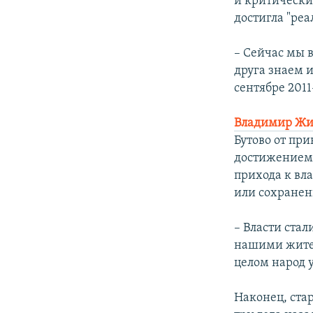
и критически
достигла "ре
– Сейчас мы 
друга знаем и
сентябре 2011
Владимир Жи
Бутово от пр
достижением.
прихода к вл
или сохранен
– Власти стал
нашими жител
целом народ у
Наконец, ста