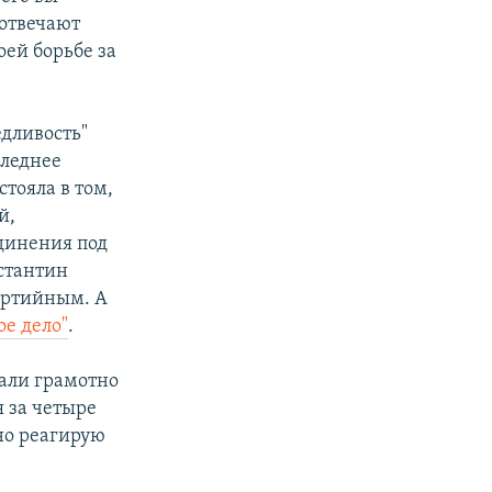
 отвечают
оей борьбе за
дливость"
следнее
тояла в том,
й,
единения под
нстантин
партийным. А
ое дело"
.
али грамотно
я за четыре
тно реагирую