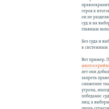
правоохранит
героя к итог
он не раздел
суд и на выбо
главным мон
Без суда и в
к системным 
Вот пример. 
многосерийны
лет они доби
запрета право
снижение там
угрозы, иног
победами: с
лиц; а выбор
очень серьез