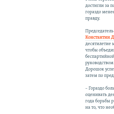
достигли за п
гораздо менее
правду.
Председатель
Константин 
десятилетие м
чтобы объеди
беспартийной 
руководством
Дорошок успе
затем по пр
– Гораздо бо
оценивать де
года борьбы р
на то, что не