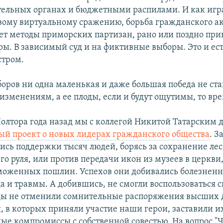
ельных органах и бюджетными распилами. И как игр
овому виртуальному сражению, борьба гражданского ак
яет методы приморских партизан, рано или поздно прив
ры. В зависимый суд и на фиктивные выборы. Это и ест
стром.
ыборов ни одна маленькая и даже большая победа не ст
изменениям, а ее плоды, если и будут ощутимы, то вр
Полтора года назад мы с коллегой Никитой Татарским 
й проект о новых лидерах гражданского общества
. З
лись поддержки тысяч людей, борясь за сохранение лес
го руля, или против передачи икон из музеев в церкви,
оженных пошлин. Успехов они добивались болезненно
да и травмы. А добившись, не смогли воспользоваться 
уды не отменили сомнительные распоряжения высших
ы, в которых приняли участие наши герои, заставили и
ные компромиссы с собственной совестью. На вопрос "