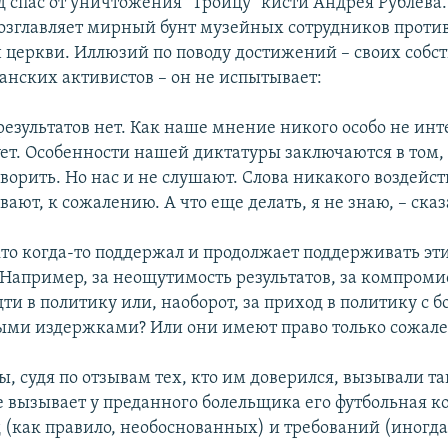
д спас от уничтожения "Троицу" кисти Андрея Рублева.
озглавляет мирный бунт музейных сотрудников проти
 церкви. Иллюзий по поводу достижений – своих собс
анских активистов – он не испытывает:
езультатов нет. Как наше мнение никого особо не инте
ует. Особенности нашей диктатуры заключаются в том,
ворить. Но нас и не слушают. Слова никакого воздейст
вают, к сожалению. А что еще делать, я не знаю, – ска
 кто когда-то поддержал и продолжает поддерживать эт
 Например, за неощутимость результатов, за компроми
ти в политику или, наоборот, за приход в политику с
ми издержками? Или они имеют право только сожале
ы, судя по отзывам тех, кто им доверился, вызывали т
ое вызывает у преданного болельщика его футбольная к
 (как правило, необоснованных) и требований (иногда