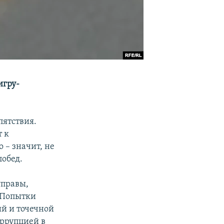
игру-
пятствия.
т к
 – значит, не
побед.
управы,
 Попытки
й и точечной
оррупцией в