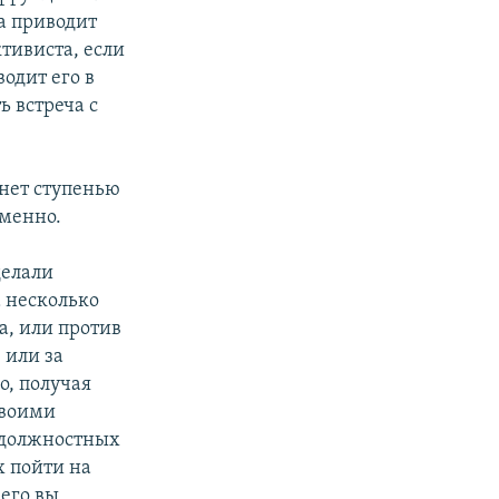
а приводит
тивиста, если
одит его в
ь встреча с
анет ступенью
еменно.
делали
а несколько
а, или против
 или за
, получая
своими
 должностных
х пойти на
Чего вы