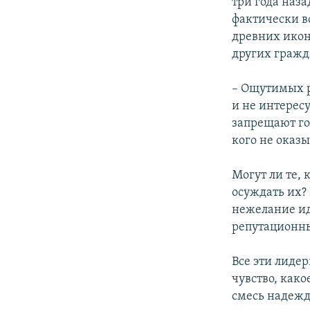
три года наза
фактически в
древних икон
других гражд
– Ощутимых р
и не интерес
запрещают го
кого не оказы
Могут ли те,
осуждать их?
нежелание ид
репутационны
Все эти лидер
чувство, как
смесь надежд