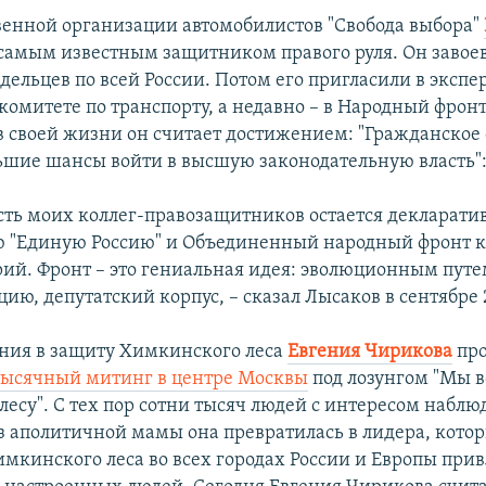
венной организации автомобилистов "Свобода выбора"
самым известным защитником правого руля. Он завое
дельцев по всей России. Потом его пригласили в экспе
омитете по транспорту, а недавно – в Народный фронт
 в своей жизни он считает достижением: "Гражданское
ьшие шансы войти в высшую законодательную власть"
сть моих коллег-правозащитников остается декларати
 "Единую Россию" и Объединенный народный фронт 
ий. Фронт – это гениальная идея: эволюционным путе
ию, депутатский корпус, – сказал Лысаков в сентябре 2
ния в защиту Химкинского леса
Евгения Чирикова
пр
тысячный митинг в центре Москвы
под лозунгом "Мы в
есу". С тех пор сотни тысяч людей c интересом наблюд
з аполитичной мамы она превратилась в лидера, кото
мкинского леса во всех городах России и Европы при