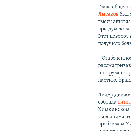
Глава общест
Лысаков
был 
тысяч автовла
при думском к
Этот поворот
получило бол
– Озабоченно
рассматриваю
инструментар
партию, фракц
Лидер Движе
собрала
пяти
Химкинском л
эволюцией: и
проблемам Хи