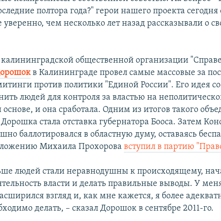
оследние полтора года?" герои нашего проекта сегодня
 уверенно, чем несколько лет назад рассказывали о св
 калининградской общественной организации "Справе
Дорошок
в Калининграде провел самые массовые за по
итинги против политики "Единой России". Его идея сос
нить людей для контроля за властью на неполитическо
основе, и она сработала. Одним из итогов такого объ
 Дорошка стала отставка губернатора Бооса. Затем Ко
шно баллотировался в областную думу, оставаясь бес
едложению Михаила Прохорова
вступил в партию "Прав
льше людей стали неравнодушны к происходящему, нач
ятельность власти и делать правильные выводы. У мен
асширился взгляд и, как мне кажется, я более адеква
обходимо делать, – сказал Дорошок в сентябре 2011-го.