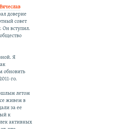
Вячеслав
вал доверие
ртный совет
. Он вступил.
 общество
:
вной. Я
как
м обновить
011-го.
ошлым летом
се живем в
али за ее
рый к
влек активных