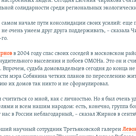
 настроенных людей. Сегодня Евгения Чирикова счита
альной солидарности среди региональных экологически
в самом начале пути консолидации своих усилий: еще 
 не очень умеем друг друга поддерживать, – сказала Ч
-го.
рнов
в 2004 году спас своих соседей в московском ра
инудительного выселения и побоев ОМОНа. Это он и сч
 Впрочем, судьба домовладельцев сегодня до конца не 
асти мэра Собянина четких планов по переселению жит
ию их домов так никто и не сформулировал.
и считаться со мной, как с личностью. Но я был очень 
ями и всем нашим народом: есть, конечно, группа бой
 нас в России неблагодарный, – сказал Жирнов в сентяб
рший научный сотрудник Третьяковской галереи
Лево