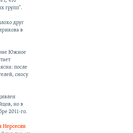
ет, что
х групп".
плохо друг
ирикова в
йоне Южное
итает
ясна: после
елей, сносу
удивлен
цов, но в
ре 2011-го.
н Нерсесян