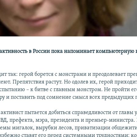
активность в России пока напоминает компьютерную 
ит так: герой борется с монстрами и преодолевает пре
ют. Препятствия растут. Но одолев их, герой приходи
спытанию – к битве с главным монстром. Не пройти его
ру и поставить под сомнение смысл всех предыдущих 
активист пытается добиться справедливости от главы 
ВД, префекта, мэра, президента и премьер-министра.
емы мигалок, вырубки лесов, приватизации общежити
избежно ставят его перед системными трудностями: к