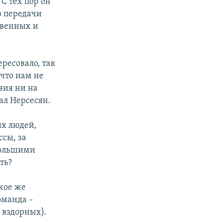
 С тех пор он
в передачи
твенных и
ресовало, так
 что нам не
вия ни на
зал Нерсесян.
их людей,
ссы, за
 большими
ть?
акое же
оманда –
 вздорных).