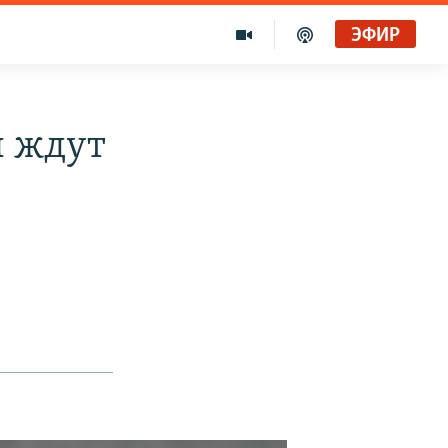
ЭФИР
ы ждут