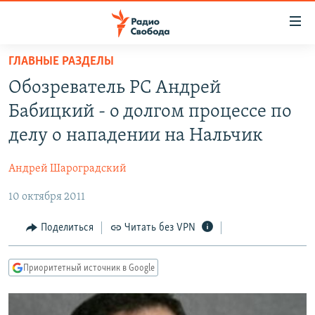
Ссылки
для
упрощенного
ГЛАВНЫЕ РАЗДЕЛЫ
ПРОГРАММЫ
доступа
Обозреватель РС Андрей
ПОДКАСТЫ
Вернуться
Бабицкий - о долгом процессе по
к
АВТОРСКИЕ ПРОЕКТЫ
делу о нападении на Нальчик
основному
ЦИТАТЫ СВОБОДЫ
содержанию
Андрей Шароградский
Вернутся
МНЕНИЯ
к
10 октября 2011
КУЛЬТУРА
главной
навигации
IDEL.РЕАЛИИ
Поделиться
Читать без VPN
Вернутся
КАВКАЗ.РЕАЛИИ
к
Приоритетный источник в Google
СЕВЕР.РЕАЛИИ
поиску
СИБИРЬ.РЕАЛИИ