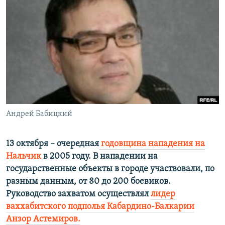
РАСПИСАНИЕ ВЕЩАНИЯ
ПОДПИШИТЕСЬ НА РАССЫЛКУ
СОЦИАЛЬНЫЕ СЕТИ
Андрей Бабицкий
Все сайты РСЕ/РС
13 октября – очередная
годовщина нападения на
Нальчик
в 2005 году. В нападении на
государственные объекты в городе участвовали, по
разным данным, от 80 до 200 боевиков.
Руководство захватом осуществлял
лидер
ваххабитского подполья Кабардино-Балкарии
Анзор Астемиров.