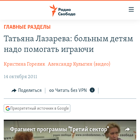
Ссылки
для
упрощенного
ГЛАВНЫЕ РАЗДЕЛЫ
ПРОГРАММЫ
доступа
Татьяна Лазарева: больным детям
ПОДКАСТЫ
Вернуться
надо помогать играючи
к
АВТОРСКИЕ ПРОЕКТЫ
основному
Кристина Горелик
Александр Кулыгин (видео)
ЦИТАТЫ СВОБОДЫ
содержанию
Вернутся
14 октября 2011
МНЕНИЯ
к
КУЛЬТУРА
Поделиться
Читать без VPN
главной
навигации
IDEL.РЕАЛИИ
Вернутся
Приоритетный источник в Google
КАВКАЗ.РЕАЛИИ
к
СЕВЕР.РЕАЛИИ
поиску
Фрагмент программы "Третий сектор"
СИБИРЬ.РЕАЛИИ