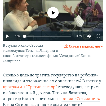
РАСПИСАНИЕ ВЕЩАНИЯ
ПОДПИШИТЕСЬ НА РАССЫЛКУ
No media source currently available
СОЦИАЛЬНЫЕ СЕТИ
0:00
11:33
В студии Радио Свобода
Скачать медиафайл
телеведущая Татьяна Лазарева и
глава благотворительного фонда "Созидание" Елена
Все сайты РСЕ/РС
Смирнова
Сколько должно тратить государство на ребенка-
инвалида и что именно ему оплачивать? В гостях у
программы "Третий сектор"
телеведущая, актриса
и общественный деятель Татьяна Лазарева,
директор благотворительного
фонда «Созидание»
Елена Смирнова, а также родители детей-