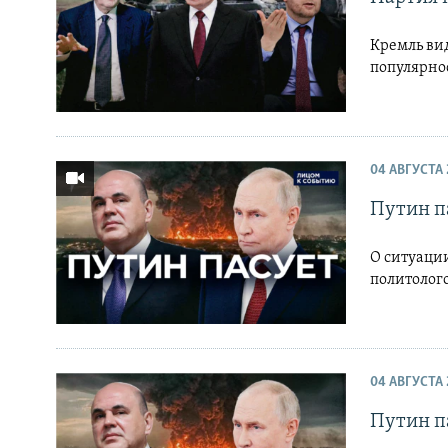
Кремль вид
популярнос
04 АВГУСТА 
Путин п
О ситуаци
политолог
04 АВГУСТА 
Путин п