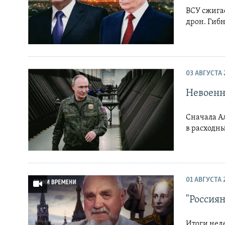
ВСУ сжигае
дрон. Гибн
03 АВГУСТА 
Невоенн
Сначала Ал
в расходны
01 АВГУСТА 
"Россиян
Итоги не