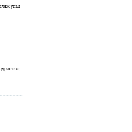
 пляж упал
подростков