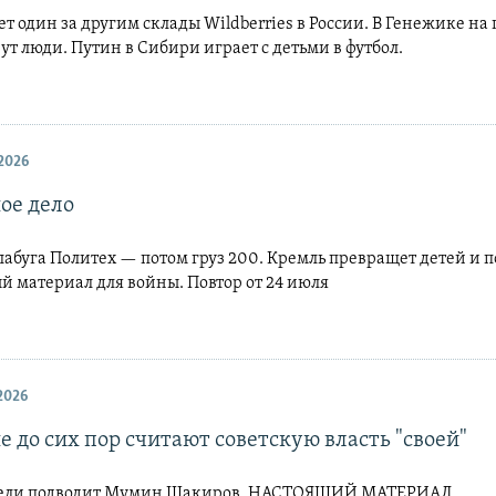
т один за другим склады Wildberries в России. В Генежике на
ут люди. Путин в Сибири играет с детьми в футбол.
2026
ое дело
абуга Политех — потом груз 200. Кремль превращет детей и 
й материал для войны. Повтор от 24 июля
2026
е до сих пор считают советскую власть "своей"
дели подводит Мумин Шакиров. НАСТОЯЩИЙ МАТЕРИАЛ