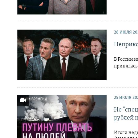
28 ИЮЛЯ 20
Неприко
В России н
принялась 
25 ИЮЛЯ 20
Не "спе
рублей н
Итоги не