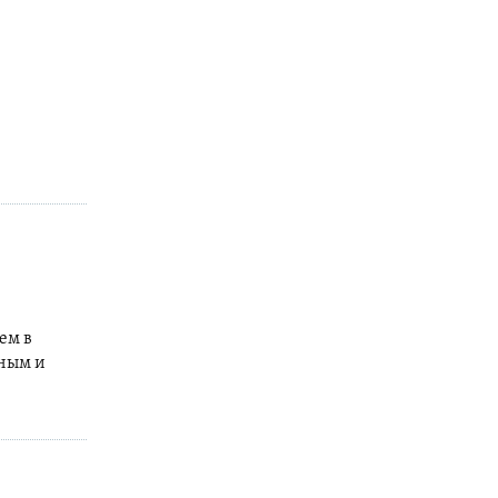
ем в
ным и