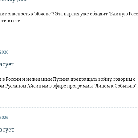
ит опасность в "Яблоке"? Эта партия уже обходит "Единую Росс
ти в сети
2026
асует
и в России и нежелании Путина прекращать войну, говорим c
ом Русланом Айсиным в эфире программы "Лицом к Событию".
2026
асует