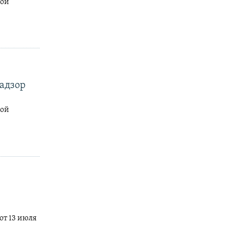
вой
надзор
вой
от 13 июля